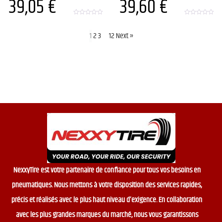
39,05
€
39,60
€
0
0
o
o
u
u
1
2
3
…
12
Next »
t
t
o
o
f
f
5
5
NexxyTire est votre partenaire de confiance pour tous vos besoins en
pneumatiques. Nous mettons à votre disposition des services rapides,
précis et réalisés avec le plus haut niveau d’exigence. En collaboration
avec les plus grandes marques du marché, nous vous garantissons