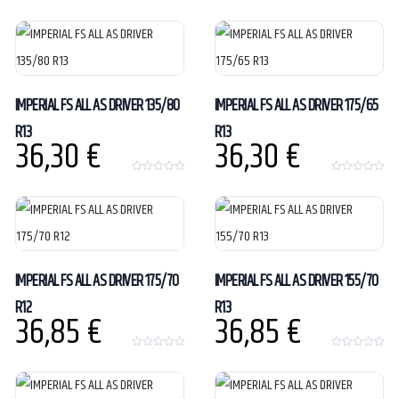
0
0
o
o
u
u
t
t
o
o
f
f
5
5
IMPERIAL FS ALL AS DRIVER 135/80
IMPERIAL FS ALL AS DRIVER 175/65
R13
R13
36,30
€
36,30
€
0
0
o
o
u
u
t
t
o
o
f
f
5
5
IMPERIAL FS ALL AS DRIVER 175/70
IMPERIAL FS ALL AS DRIVER 155/70
R12
R13
36,85
€
36,85
€
0
0
o
o
u
u
t
t
o
o