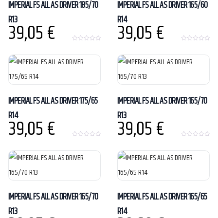
IMPERIAL FS ALL AS DRIVER 185/70
IMPERIAL FS ALL AS DRIVER 165/60
R13
R14
39,05
€
39,05
€
0
0
o
o
u
u
t
t
o
o
f
f
5
5
IMPERIAL FS ALL AS DRIVER 175/65
IMPERIAL FS ALL AS DRIVER 165/70
R14
R13
39,05
€
39,05
€
0
0
o
o
u
u
t
t
o
o
f
f
5
5
IMPERIAL FS ALL AS DRIVER 165/70
IMPERIAL FS ALL AS DRIVER 165/65
R13
R14