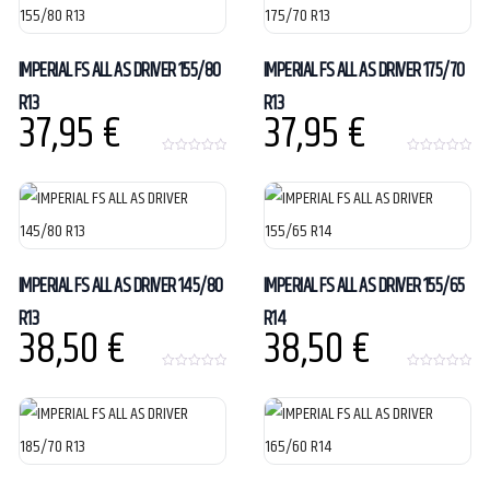
f
f
5
5
IMPERIAL FS ALL AS DRIVER 155/80
IMPERIAL FS ALL AS DRIVER 175/70
R13
R13
37,95
€
37,95
€
0
0
o
o
u
u
t
t
o
o
f
f
5
5
IMPERIAL FS ALL AS DRIVER 145/80
IMPERIAL FS ALL AS DRIVER 155/65
R13
R14
38,50
€
38,50
€
0
0
o
o
u
u
t
t
o
o
f
f
5
5