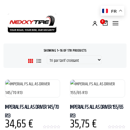
FR
0
SHOWING 1–16 OF 178 PRODUCTS
IMPERIAL FS ALL AS DRIVER 145/70
IMPERIAL FS ALL AS DRIVER 155/65
R13
R13
34,65
€
35,75
€