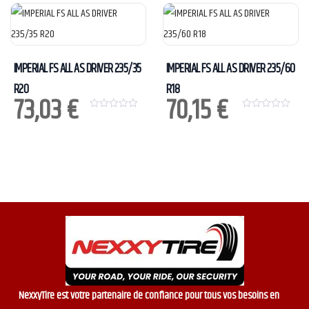
u
u
t
t
o
o
f
f
5
5
IMPERIAL FS ALL AS DRIVER 235/35
IMPERIAL FS ALL AS DRIVER 235/60
R20
R18
73,03
€
70,15
€
0
0
o
o
u
u
t
t
o
o
f
f
5
5
NexxyTire est votre partenaire de confiance pour tous vos besoins en