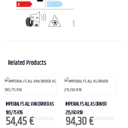
Related Products
IMPERIAL FS ALL VAN DRIVER AS
IMPERIAL FS ALL AS DRIVER
185/75 R16
215/60 R18
54,45
€
94,30
€
0
0
o
o