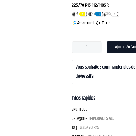
225/70 R15 112/110S R
4-saisons
Light Truck
Ajouter Au Pan
Vous souhaitez commander plus de 4
dégressifs.
Infos rapides
SKU:
IF300
Catégorie
IMPERIAL FS ALL
Tag:
225/70 R15