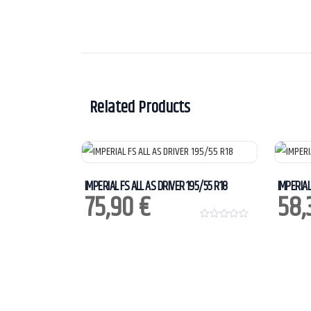
Related Products
IMPERIAL FS ALL AS DRIVER 195/55 R18
IMPERIAL
75,90
€
58
0
o
u
t
o
f
5