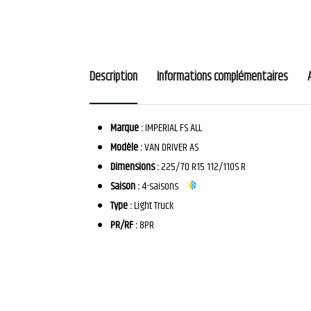
Description
Informations complémentaires
Marque :
IMPERIAL FS ALL
Modèle :
VAN DRIVER AS
Dimensions :
225/70 R15 112/110S R
Saison :
4-saisons
Type :
Light Truck
PR/RF :
8PR