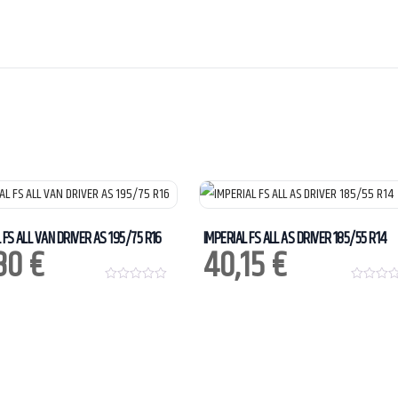
 FS ALL VAN DRIVER AS 195/75 R16
IMPERIAL FS ALL AS DRIVER 185/55 R14
,30
€
40,15
€
0
0
o
o
u
u
t
t
o
o
f
f
5
5