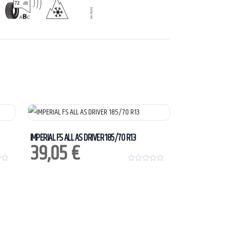
IMPERIAL FS ALL AS DRIVER 185/70 R13
39,05
€
0
o
u
t
o
f
5