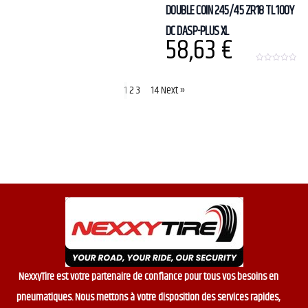
DOUBLE COIN 245/45 ZR18 TL 100Y
DC DASP-PLUS XL
58,63
€
0
o
u
1
2
3
…
14
Next »
t
o
f
5
NexxyTire est votre partenaire de confiance pour tous vos besoins en
pneumatiques. Nous mettons à votre disposition des services rapides,