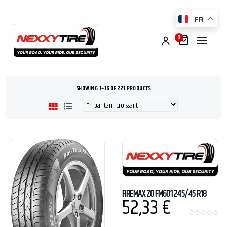
FR
0
SHOWING 1–16 OF 221 PRODUCTS
FIREMAX ZO FM601 245/45 R18
52,33
€
0