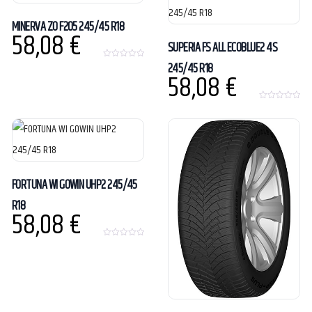
o
f
5
MINERVA ZO F205 245/45 R18
58,08
€
SUPERIA FS ALL ECOBLUE2 4S
245/45 R18
0
58,08
€
o
u
t
o
0
f
o
5
u
t
o
f
5
FORTUNA WI GOWIN UHP2 245/45
R18
58,08
€
0
o
u
t
o
f
5