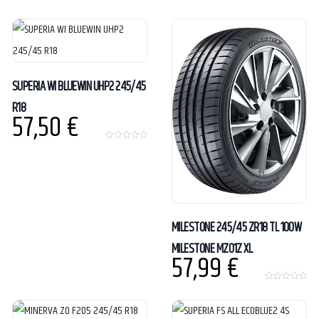
0
o
u
t
o
f
5
SUPERIA WI BLUEWIN UHP2 245/45
R18
57,50
€
0
o
u
t
o
f
5
MILESTONE 245/45 ZR18 TL 100W
MILESTONE MZ01Z XL
57,99
€
0
o
u
t