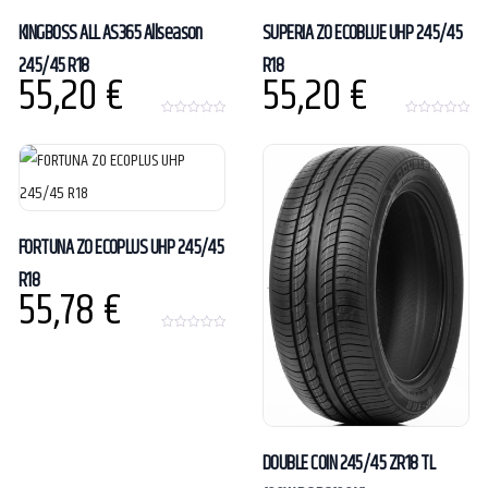
KINGBOSS ALL AS365 Allseason
SUPERIA ZO ECOBLUE UHP 245/45
245/45 R18
R18
55,20
€
55,20
€
0
0
o
o
u
u
t
t
o
o
f
f
5
5
FORTUNA ZO ECOPLUS UHP 245/45
R18
55,78
€
0
o
u
t
o
f
5
DOUBLE COIN 245/45 ZR18 TL