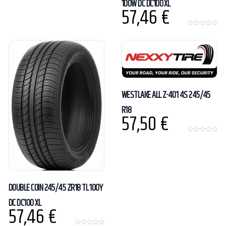
100W DC DC100 XL
57,46
€
0
o
u
t
o
f
5
WESTLAKE ALL Z-401 4S 245/45
R18
57,50
€
0
o
u
t
o
f
5
DOUBLE COIN 245/45 ZR18 TL 100Y
DC DC100 XL
57,46
€