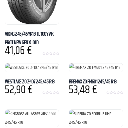
o
u
t
o
f
5
VIKING 245/45 YR18 TL 100Y VIK
PROT NEW GEN XL OLD
41,06
€
0
o
u
t
o
f
5
WESTLAKE ZO Z-107 245/45 R18
FIREMAX ZO FM601 245/45 R18
52,90
€
53,48
€
0
0
o
o
u
u
t
t
o
o
f
f
5
5