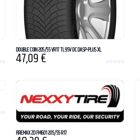
DOUBLE COIN 205/55 VR17 TL 95V DC DASP-PLUS XL
47,09
€
0
o
u
t
o
f
5
FIREMAX ZO FM601 205/55 R17