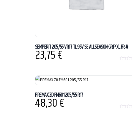
SEMPERIT 205/55 VR17 TL 95V SE ALLSEASON-GRIP XL FR #
23,75
€
0
o
u
t
o
f
5
FIREMAX ZO FM601 205/55 R17
48,30
€
0
o
u
t
o
f
5