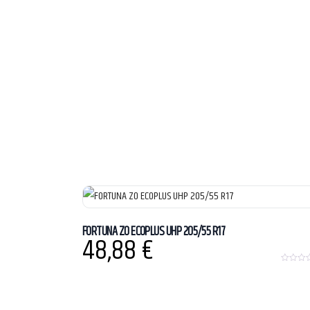
FORTUNA ZO ECOPLUS UHP 205/55 R17
48,88
€
0
o
u
t
o
f