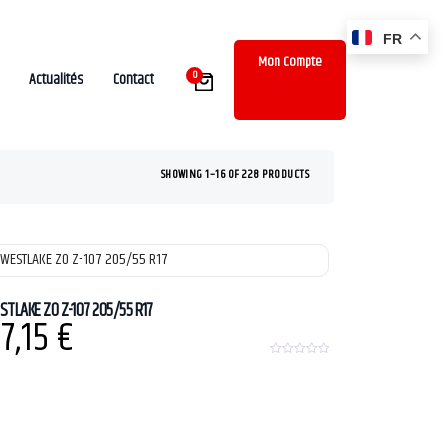
FR
Mon Compte
0
Actualités
Contact
SHOWING 1–16 OF 228 PRODUCTS
STLAKE ZO Z-107 205/55 R17
7,15
€
0
o
u
t
o
f
5