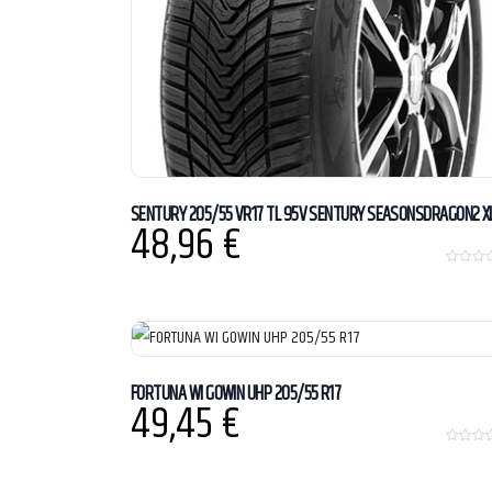
SENTURY 205/55 VR17 TL 95V SENTURY SEASONSDRAGON2 X
48,96
€
0
o
u
t
o
f
5
FORTUNA WI GOWIN UHP 205/55 R17
49,45
€
0
o
u
t