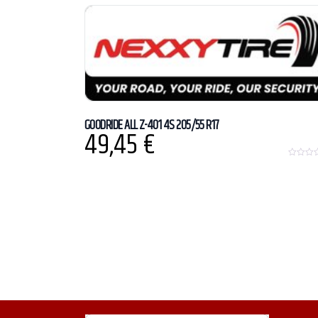
o
f
5
GOODRIDE ALL Z-401 4S 205/55 R17
49,45
€
0
o
u
t
o
f
5