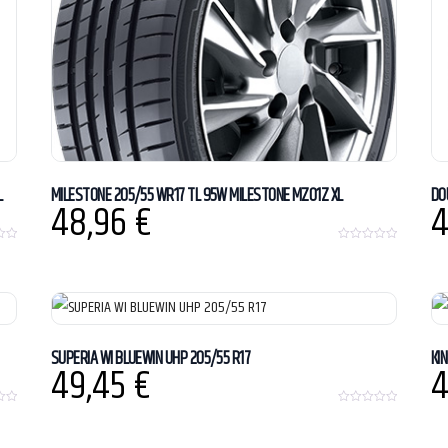
L
MILESTONE 205/55 WR17 TL 95W MILESTONE MZ01Z XL
DO
48,96
€
4
0
o
u
t
o
f
5
SUPERIA WI BLUEWIN UHP 205/55 R17
KI
49,45
€
4
0
o
u
t