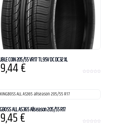
UBLE COIN 205/55 VR17 TL 95V DC DC32 XL
9,44
€
0
o
u
t
o
f
5
NGBOSS ALL AS365 Allseason 205/55 R17
9,45
€
0
o
u
t