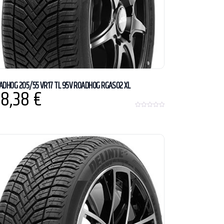
ADHOG 205/55 VR17 TL 95V ROADHOG RGAS02 XL
8,38
€
0
o
u
t
o
f
5