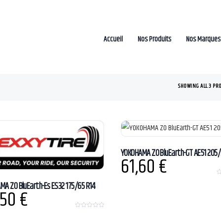
Accueil
Nos Produits
Nos Marques
SHOWING ALL 3 PR
YOKOHAMA ZO BluEarth-GT AE51 205/
61,60
€
0
MA ZO BluEarth-Es ES32 175/65 R14
o
,50
€
u
t
o
f
0
5
o