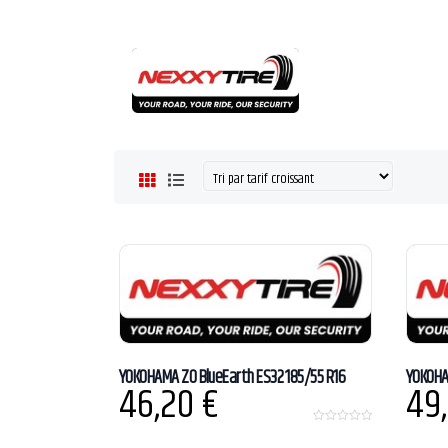
YOKOHAMA ZO BlueEarth ES32 185/55 R16
YOKOHA
46,20
€
49
0
o