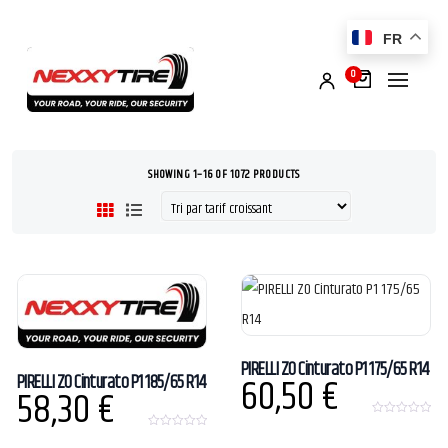
FR
0
SHOWING 1–16 OF 1072 PRODUCTS
PIRELLI ZO Cinturato P1 175/65 R14
60,50
€
PIRELLI ZO Cinturato P1 185/65 R14
58,30
€
0
o
0
u