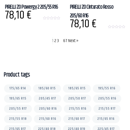
PIRELLI ZO Powergy 2 205/55 R16
PIRELLI ZO Cinturato Rosso
78,10
€
205/60 R16
78,10
€
0
o
u
0
t
o
o
u
1
2
3
…
67
Next »
f
t
5
o
f
5
Product tags
175/65 R14
185/60 R15
185/65 R15
195/55 R16
195/65 R15
205/45 R17
205/50 R17
205/55 R16
205/55 R17
205/60 R16
215/55 R16
215/55 R17
215/55 R18
215/60 R16
215/60 R17
215/65 R16
215/65 R17
225/40 R18
225/40 R19
225/45 R17