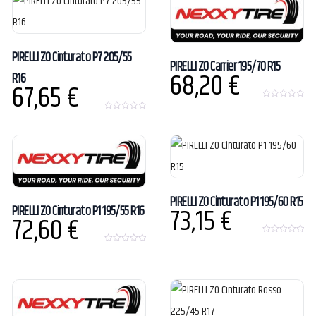
f
f
5
5
PIRELLI ZO Cinturato P7 205/55
PIRELLI ZO Carrier 195/70 R15
68,20
€
R16
67,65
€
0
o
0
u
o
t
u
o
t
f
o
5
f
5
PIRELLI ZO Cinturato P1 195/60 R15
73,15
€
PIRELLI ZO Cinturato P1 195/55 R16
72,60
€
0
o
0
u
o
t
u
o
t
f
o
5
f
5