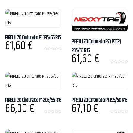
o
t
u
o
t
f
o
5
f
5
PIRELLI ZO Cinturato P1 195/65 R15
61,60
€
PIRELLI ZO Cinturato P7 (P7C2)
205/55 R16
61,60
€
0
o
u
t
0
o
o
f
u
5
t
o
f
5
PIRELLI ZO Cinturato P1 205/55 R16
PIRELLI ZO Cinturato P1 195/50 R15
66,00
€
67,10
€
0
0
o
o
u
u
t
t
o
o