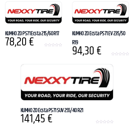
o
u
f
t
5
o
f
5
KUMHO ZO PS71 Ecsta 215/60 R17
KUMHO ZO Ecsta PS71 EV 235/50
78,20
€
R19
94,30
€
0
o
u
0
t
o
o
u
f
t
5
o
f
5
KUMHO ZO Ecsta PS71 SUV 255/40 R21
141,45
€
0
o
u