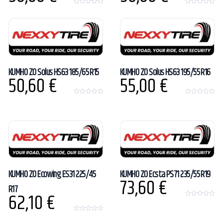
0
0
o
o
u
u
t
t
o
o
f
f
5
5
KUMHO ZO Solus HS63 185/65 R15
KUMHO ZO Solus HS63 195/55 R16
50,60
€
55,00
€
0
0
o
o
u
u
t
t
o
o
f
f
5
5
KUMHO ZO Ecowing ES31 225/45
KUMHO ZO Ecsta PS71 235/55 R19
73,60
€
R17
62,10
€
0
o
u
0
t
o