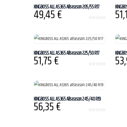
KINGBOSS ALL AS365 Allseason 205/55 R17
KINGBOS
49,45
€
51
0
o
u
t
o
f
5
KINGBOSS ALL AS365 Allseason 225/50 R17
KINGBO
51,75
€
53
0
o
u
t
o
f
5
KINGBOSS ALL AS365 Allseason 245/40 R19
56,35
€
0
o
u
t