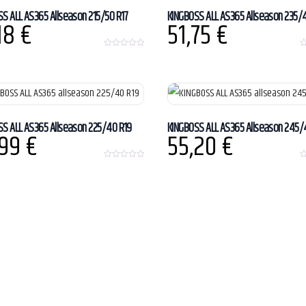
S ALL AS365 Allseason 215/50 R17
KINGBOSS ALL AS365 Allseason 235/
,18
€
51,75
€
0
0
o
o
u
u
t
t
o
o
f
f
5
5
SS ALL AS365 Allseason 225/40 R19
KINGBOSS ALL AS365 Allseason 245/
,99
€
55,20
€
0
0
o
o
u
u
t
t
o
o
f
f
5
5