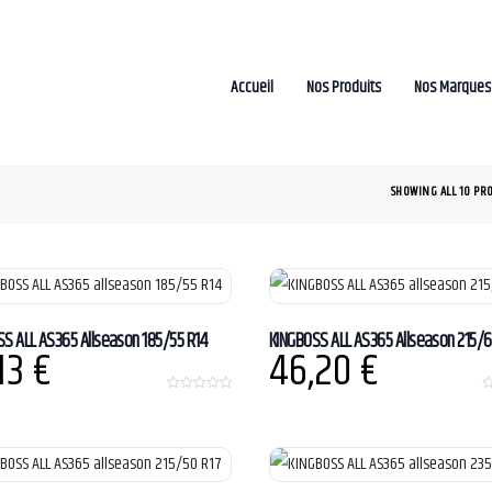
Accueil
Nos Produits
Nos Marques
SHOWING ALL 10 PR
S ALL AS365 Allseason 185/55 R14
KINGBOSS ALL AS365 Allseason 215/6
,13
€
46,20
€
0
0
o
o
u
u
t
t
o
o
f
f
5
5