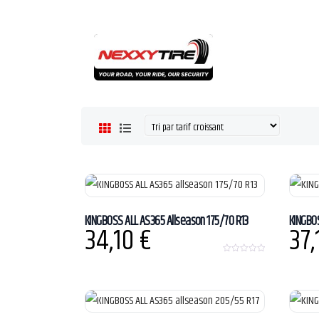
KINGBOSS ALL AS365 Allseason 175/70 R13
KINGBOS
34,10
€
37
0
o
u
t
o
f
5