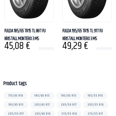
FULDA 185/65 TR15 TL 88T FU
FULDA 195/65 TR15 TL 91T FU
KRISTALL MONTERO 3 MS
KRISTALL MONTERO 3 MS
45,08
€
49,29
€
0
0
o
o
u
u
t
t
o
o
f
f
5
5
Product tags
175/65 R14
185/60 R15
185/65 R15
195/55 R16
195/65 R15
205/45 R17
205/50 R17
205/55 R16
205/55 R17
205/60 R16
215/55 R16
215/55 R17