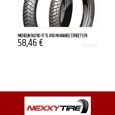
MICHELIN 90/90 -17 TL 49S MI ANAKEE STREET F/R
58,46
€
0
o
u
t
o
f
5