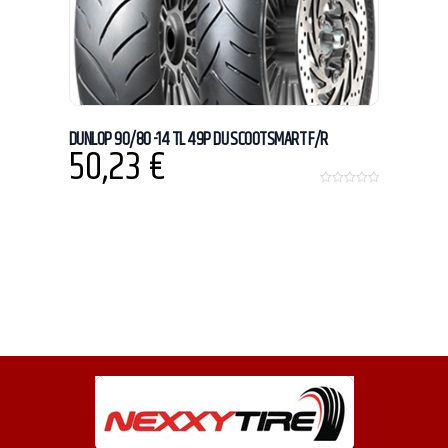
DUNLOP 90/80 -14 TL 49P DU SCOOTSMART F/R
50,23
€
0
o
u
t
o
f
5