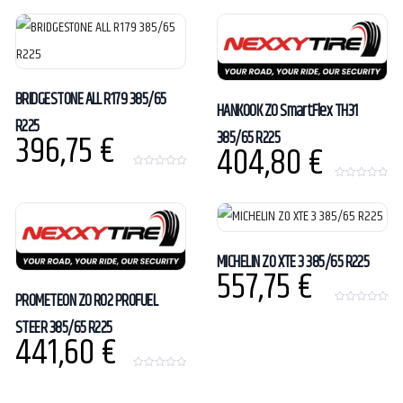
u
o
t
u
o
t
f
o
5
f
5
BRIDGESTONE ALL R179 385/65
HANKOOK ZO SmartFlex TH31
R225
396,75
€
385/65 R225
404,80
€
0
o
0
u
o
t
u
o
t
f
o
5
f
5
MICHELIN ZO XTE 3 385/65 R225
557,75
€
PROMETEON ZO R02 PROFUEL
0
STEER 385/65 R225
o
441,60
€
u
t
o
f
5
0
o
u