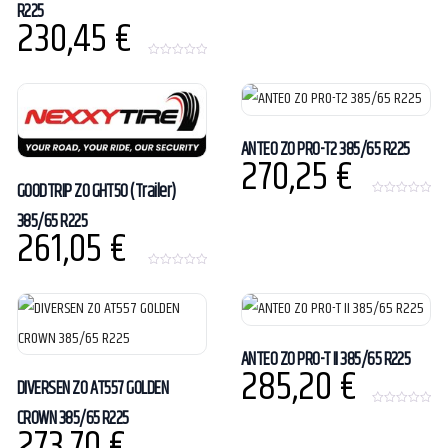
R225
0
230,45
€
o
u
t
o
0
f
o
5
u
t
o
f
5
ANTEO ZO PRO-T2 385/65 R225
270,25
€
GOODTRIP ZO GHT50 (Trailer)
0
385/65 R225
o
261,05
€
u
t
o
f
5
0
o
u
t
o
f
5
ANTEO ZO PRO-T II 385/65 R225
285,20
€
DIVERSEN ZO AT557 GOLDEN
CROWN 385/65 R225
0
273,70
€
o
u