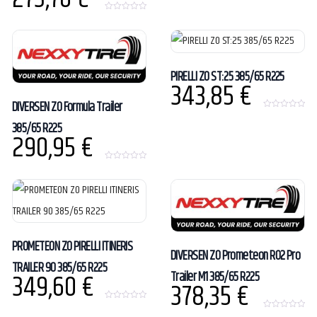
t
o
0
f
o
5
u
t
o
f
5
PIRELLI ZO ST:25 385/65 R225
343,85
€
DIVERSEN ZO Formula Trailer
0
385/65 R225
o
290,95
€
u
t
o
f
5
0
o
u
t
o
f
5
PROMETEON ZO PIRELLI ITINERIS
DIVERSEN ZO Prometeon RO2 Pro
TRAILER 90 385/65 R225
349,60
€
Trailer M1 385/65 R225
378,35
€
0
o
0