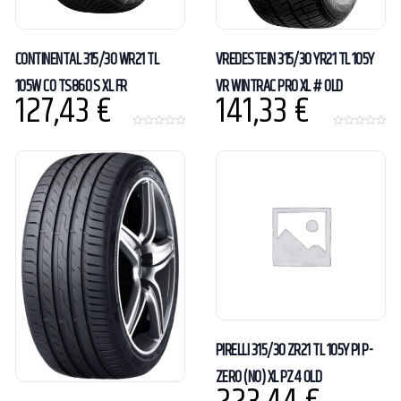
CONTINENTAL 315/30 WR21 TL
VREDESTEIN 315/30 YR21 TL 105Y
105W CO TS860 S XL FR
VR WINTRAC PRO XL # OLD
127,43
€
141,33
€
0
0
o
o
u
u
t
t
o
o
f
f
5
5
PIRELLI 315/30 ZR21 TL 105Y PI P-
ZERO (N0) XL PZ4 OLD