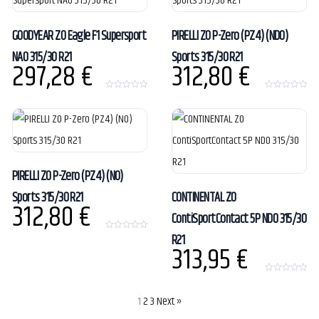
5
GOODYEAR ZO Eagle F1 Supersport
PIRELLI ZO P-Zero (PZ4) (ND0)
NA0 315/30 R21
Sports 315/30 R21
297,28
€
312,80
€
0
0
o
o
u
u
t
t
o
o
f
f
5
5
PIRELLI ZO P-Zero (PZ4) (N0)
Sports 315/30 R21
CONTINENTAL ZO
312,80
€
ContiSportContact 5P ND0 315/30
R21
0
313,95
€
o
u
t
o
f
0
5
o
u
1
2
3
Next »
t
o