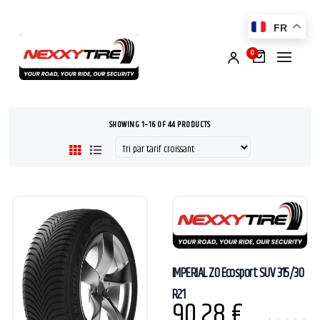
FR
0
SHOWING 1–16 OF 44 PRODUCTS
IMPERIAL ZO Ecosport SUV 315/30
R21
90,28
€