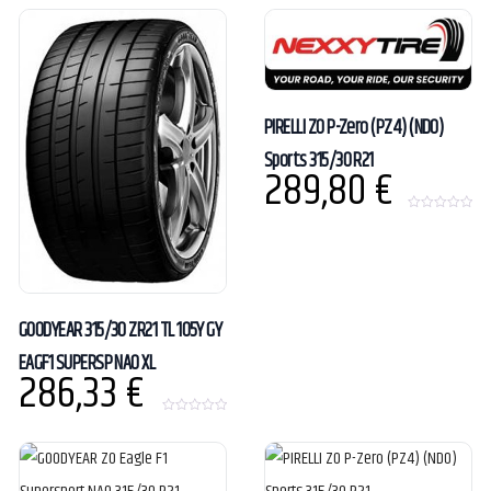
o
u
t
o
f
5
PIRELLI ZO P-Zero (PZ4) (ND0)
Sports 315/30 R21
289,80
€
0
o
u
t
o
f
5
GOODYEAR 315/30 ZR21 TL 105Y GY
EAGF1 SUPERSP NA0 XL
286,33
€
0
o
u
t
o
f