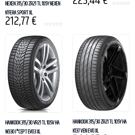
223,44
€
NEXEN 315/30 ZR21 TL 105Y NEXEN
0
N’FERA SPORT XL
o
212,77
€
u
t
o
f
0
5
o
u
t
o
f
5
HANKOOK 315/30 ZR21 TL 105Y HA
HANKOOK 315/30 VR21 TL 105V HA
K137 VEN EVO XL
W330 I*CEPT EVO3 XL