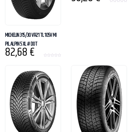
0
o
u
t
o
f
5
MICHELIN 315/30 VR21 TL 105V MI
PIL ALPIN 5 XL # DOT
82,68
€
0
o
u
t
o
f
5