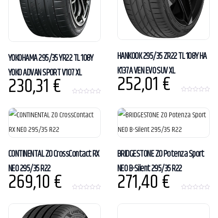
HANKOOK 295/35 ZR22 TL 108Y HA
YOKOHAMA 295/35 YR22 TL 108Y
K137A VEN EVO SUV XL
YOKO ADVAN SPORT V107 XL
252,01
€
230,31
€
0
0
o
o
u
u
t
t
o
o
f
f
5
5
CONTINENTAL ZO CrossContact RX
BRIDGESTONE ZO Potenza Sport
NE0 295/35 R22
NE0 B-Silent 295/35 R22
269,10
€
271,40
€
0
0
o
o
u
u
t
t
o
o