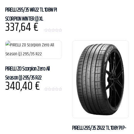
PIRELLI 295/35 WR22 TL 108W PI
SCORPION WINTER (J) XL
337,64
€
0
o
u
t
o
f
5
PIRELLI ZO Scorpion Zero All
Season (J) 295/35 R22
340,40
€
0
o
u
t
o
f
5
PIRELLI 295/35 ZR22 TL 108Y PI P-