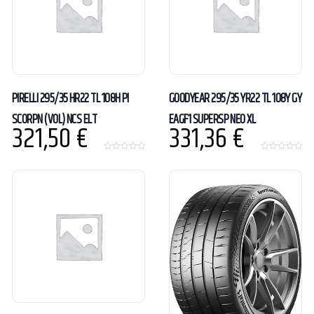
PIRELLI 295/35 HR22 TL 108H PI
GOODYEAR 295/35 YR22 TL 108Y GY
SCORPN (VOL) NCS ELT
EAGF1 SUPERSP NE0 XL
321,50
€
331,36
€
0
0
o
o
u
u
t
t
o
o
f
f
5
5