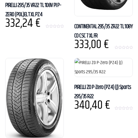
PIRELLI 295/35 VR22 TL 108V PI P-
ZERO (POL)ELT XL PZ4
332,24
€
CONTINENTAL 295/35 ZR22 TL 108Y
0
CO CSC 7 XL FR
o
333,00
€
u
t
o
f
0
5
o
u
t
o
f
5
PIRELLI ZO P-Zero (PZ4) (J) Sports
295/35 R22
340,40
€
0
o
u
t
o
f
5