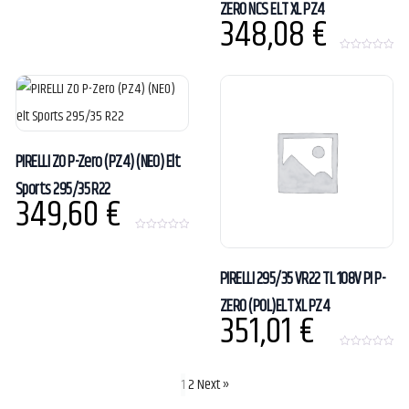
ZERO NCS ELT XL PZ4
348,08
€
0
o
u
t
o
f
5
PIRELLI ZO P-Zero (PZ4) (NEO) Elt
Sports 295/35 R22
349,60
€
0
o
u
t
PIRELLI 295/35 VR22 TL 108V PI P-
o
f
ZERO (POL)ELT XL PZ4
5
351,01
€
0
o
u
1
2
Next »
t
o