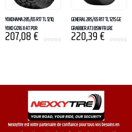
YOKOHAMA 285/65 R17 TL 121Q
GENERAL 285/65 R17 TL 121S GE
YOKO G016 X-AT POR
GRABBER AT3 BSW FR LRE
207,08
€
220,39
€
0
0
o
o
u
u
t
t
o
o
f
f
5
5
NexxyTire est votre partenaire de confiance pour tous vos besoins en