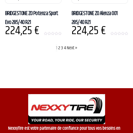
5
BRIDGESTONE ZO Potenza Sport
BRIDGESTONE ZO Alenza 001
Evo 285/40 R21
285/40 R21
224,25
€
224,25
€
0
0
o
o
u
u
1
2
3
4
Next »
t
t
o
o
f
f
5
5
NexxyTire est votre partenaire de confiance pour tous vos besoins en