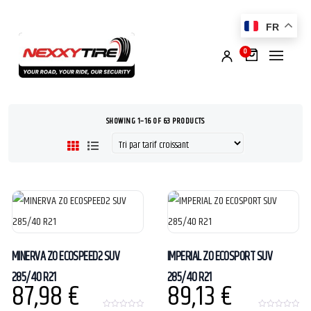
FR
0
SHOWING 1–16 OF 63 PRODUCTS
MINERVA ZO ECOSPEED2 SUV
IMPERIAL ZO ECOSPORT SUV
285/40 R21
285/40 R21
87,98
€
89,13
€