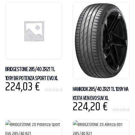
o
u
t
o
f
5
BRIDGESTONE 285/40 ZR21 TL
109Y BR POTENZA SPORT EVO XL
224,03
€
HANKOOK 285/40 ZR21 TL 109Y HA
0
K137A VEN EVO SUV XL
o
224,20
€
u
t
o
f
0
5
o
u
t
o
f