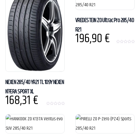
f
f
5
5
VREDESTEIN ZO Ultrac Pro 285/40
R21
196,90
€
0
o
u
t
o
f
5
NEXEN 285/40 YR21 TL 109Y NEXEN
N’FERA SPORT XL
168,31
€
0
o
u
t
o
f
5