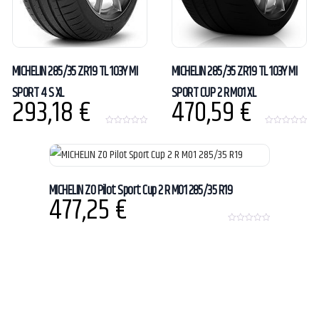
MICHELIN 285/35 ZR19 TL 103Y MI
MICHELIN 285/35 ZR19 TL 103Y MI
SPORT 4 S XL
SPORT CUP 2 R MO1 XL
293,18
€
470,59
€
0
0
o
o
u
u
t
t
o
o
f
f
5
5
MICHELIN ZO Pilot Sport Cup 2 R MO1 285/35 R19
477,25
€
0
o
u
t
o
f
5