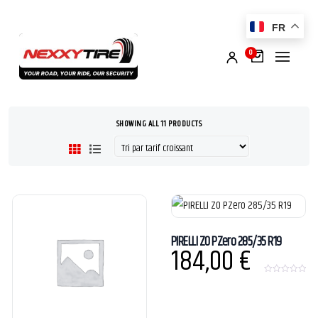
FR
0
SHOWING ALL 11 PRODUCTS
PIRELLI ZO PZero 285/35 R19
184,00
€
0
o
u
t
o