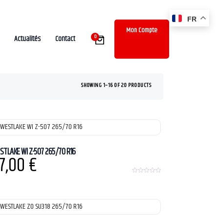
FR
Mon Compte
0
Actualités
Contact
SHOWING 1–16 OF 20 PRODUCTS
STLAKE WI Z-507 265/70 R16
7,00
€
0
o
u
t
o
f
5