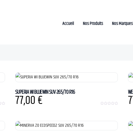
Accueil
Nos Produits
Nos Marques
SUPERIA WI BLUEWIN SUV 265/70 R16
WE
77,00
€
7
0
o
u
t
o
f
5