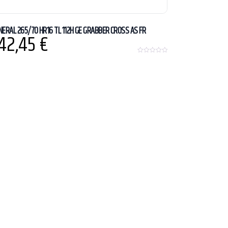
NERAL 265/70 HR16 TL 112H GE GRABBER CROSS AS FR
42,45
€
0
o
u
t
o
f
5