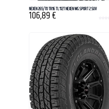
NEXEN 265/70 TR16 TL 112T NEXEN WG SPORT 2 SUV
106,89
€
0
o
u
t
o
f
5