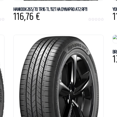
HANKOOK 265/70 TR16 TL 112T HA DYNAPRO AT2 RF11
YO
116,76
€
1
0
o
u
t
o
f
5
BR
1