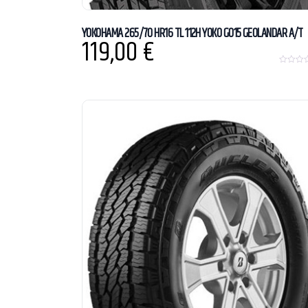
YOKOHAMA 265/70 HR16 TL 112H YOKO G015 GEOLANDAR A/T
119,00
€
0
o
u
t
o
f
5