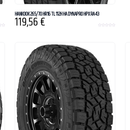
HANKOOK 265/70 HR16 TL 112H HA DYNAPRO HPX RA43
119,56
€
0
o
u
t
o
f
5