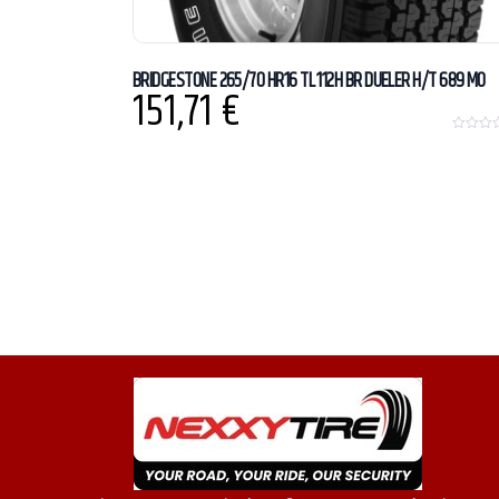
BRIDGESTONE 265/70 HR16 TL 112H BR DUELER H/T 689 MO
151,71
€
0
o
u
t
o
f
5