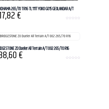
KOHAMA 265/70 TR16 TL 111T YOKO G015 GEOLANDAR A/T
17,82
€
0
o
u
t
o
f
5
IDGESTONE ZO Dueler All Terrain A/T 002 265/70 R16
38,60
€
0
o
u
t
o
f
5