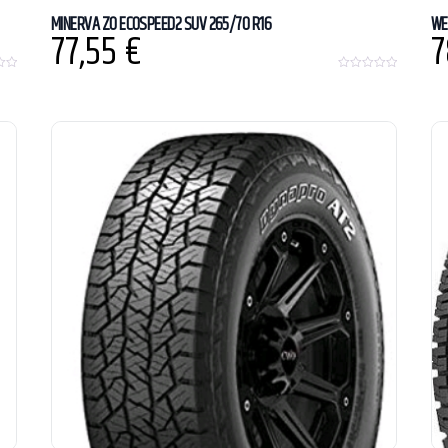
MINERVA ZO ECOSPEED2 SUV 265/70 R16
WE
77,55
€
7
0
o
u
t
o
f
5