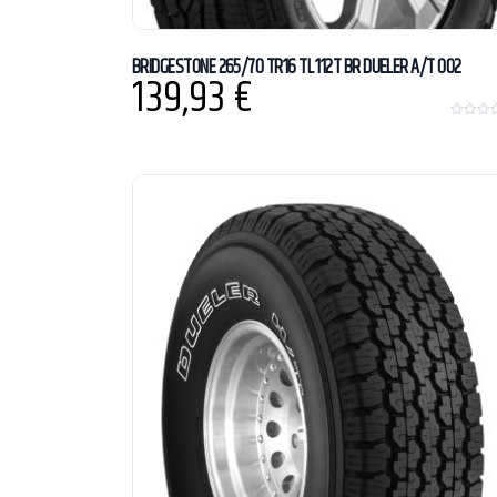
BRIDGESTONE 265/70 TR16 TL 112T BR DUELER A/T 002
139,93
€
0
o
u
t
o
f
5