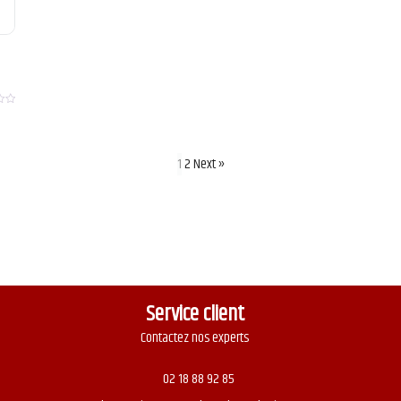
1
2
Next »
Service client
Contactez nos experts
02 18 88 92 85