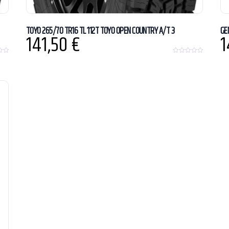
TOYO 265/70 TR16 TL 112T TOYO OPEN COUNTRY A/T 3
GE
141,50
€
1
0
o
u
t
o
f
5