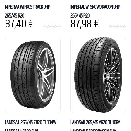
MINERVA WI FROSTRACK UHP
IMPERIAL WI SNOWDRAGON UHP
265/45 R20
265/45 R20
87,40
€
87,98
€
0
0
o
o
u
u
t
t
o
o
f
f
5
5
LANDSAIL 265/45 ZR20 TL 104W
LANDSAIL 265/45 YR20 TL 108Y