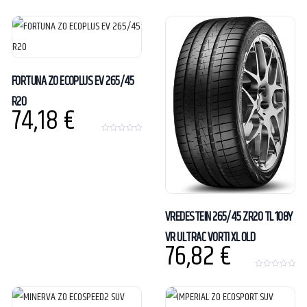
0
f
o
5
u
t
o
f
5
FORTUNA ZO ECOPLUS EV 265/45
R20
74,18
€
0
o
u
t
o
f
5
VREDESTEIN 265/45 ZR20 TL 108Y
VR ULTRAC VORTI XL OLD
76,82
€
0
o
u
t
o