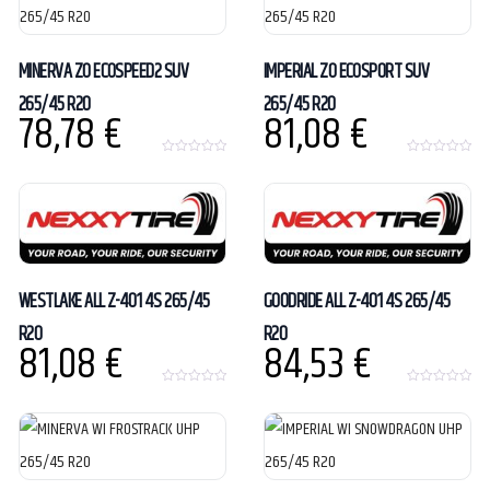
f
5
MINERVA ZO ECOSPEED2 SUV
IMPERIAL ZO ECOSPORT SUV
265/45 R20
265/45 R20
78,78
€
81,08
€
0
0
o
o
u
u
t
t
o
o
f
f
5
5
WESTLAKE ALL Z-401 4S 265/45
GOODRIDE ALL Z-401 4S 265/45
R20
R20
81,08
€
84,53
€
0
0
o
o
u
u
t
t
o
o
f
f
5
5