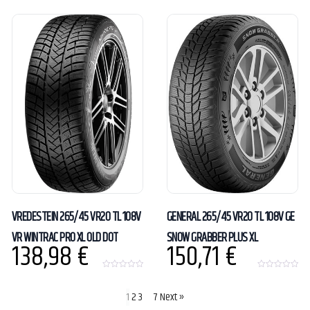
0
o
u
t
o
f
5
VREDESTEIN 265/45 VR20 TL 108V
GENERAL 265/45 VR20 TL 108V GE
VR WINTRAC PRO XL OLD DOT
SNOW GRABBER PLUS XL
138,98
€
150,71
€
0
0
o
o
u
u
1
2
3
…
7
Next »
t
t
o
o