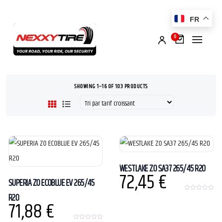
FR
0
SHOWING 1–16 OF 103 PRODUCTS
WESTLAKE ZO SA37 265/45 R20
72,45
€
SUPERIA ZO ECOBLUE EV 265/45
R20
0
71,88
€
o
u
t
o