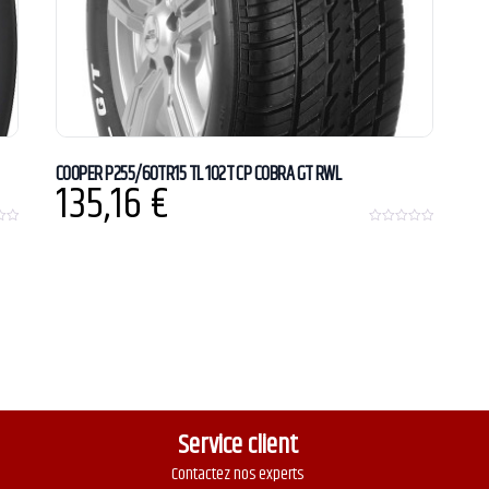
COOPER P255/60TR15 TL 102T CP COBRA GT RWL
135,16
€
0
o
u
t
o
f
5
Service client
Contactez nos experts