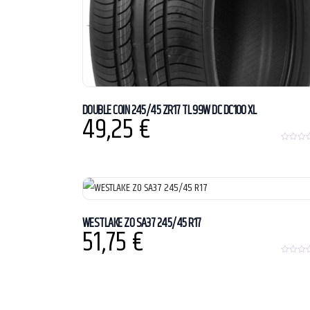
DOUBLE COIN 245/45 ZR17 TL 99W DC DC100 XL
49,25
€
0
o
u
t
o
f
5
WESTLAKE ZO SA37 245/45 R17
51,75
€
0
o
u
t
o
f
5