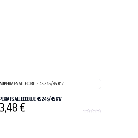
PERIA FS ALL ECOBLUE 4S 245/45 R17
3,48
€
0
o
u
t
o
f
5