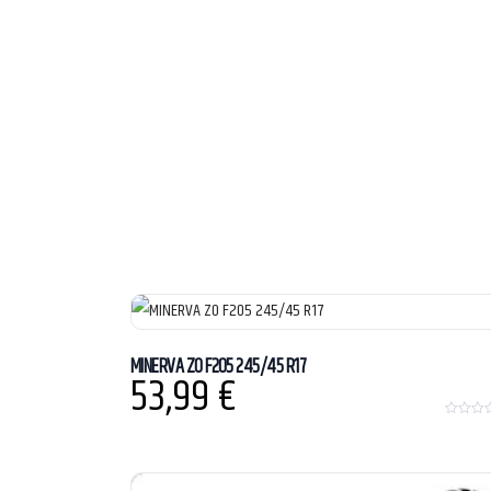
MINERVA ZO F205 245/45 R17
53,99
€
0
o
u
t
o
f