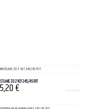
STLAKE ZO Z-107 245/45 R17
5,20
€
0
o
u
t
o
f