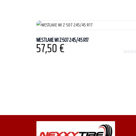
WESTLAKE WI Z-507 245/45 R17
57,50
€
0
o
u
t
o
f
5