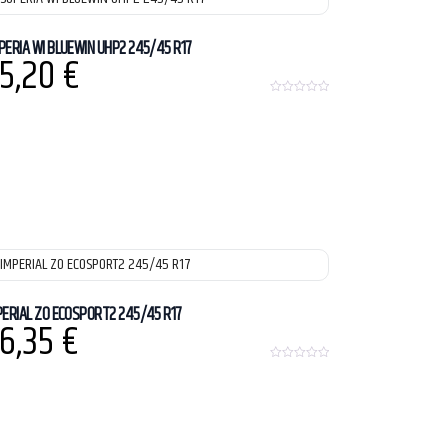
5
PERIA WI BLUEWIN UHP2 245/45 R17
5,20
€
0
o
u
t
o
f
5
PERIAL ZO ECOSPORT2 245/45 R17
6,35
€
0
o
u
t
o
f
5