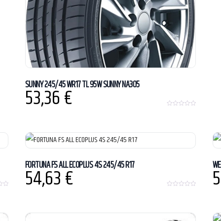
SUNNY 245/45 WR17 TL 95W SUNNY NA305
53,36
€
0
o
u
t
o
f
5
FORTUNA FS ALL ECOPLUS 4S 245/45 R17
WE
54,63
€
5
0
o
u
t
o
f