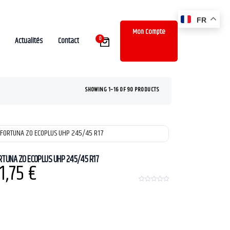
FR
Mon Compte
0
Actualités
Contact
SHOWING 1–16 OF 90 PRODUCTS
RTUNA ZO ECOPLUS UHP 245/45 R17
1,75
€
0
o
u
t
o
f
5