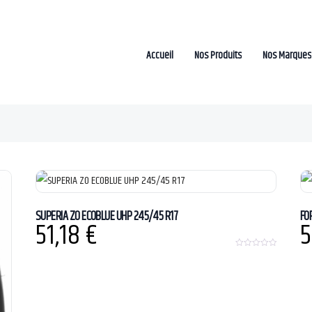
Accueil
Nos Produits
Nos Marques
SUPERIA ZO ECOBLUE UHP 245/45 R17
FO
51,18
€
5
0
o
u
t
o
f
5