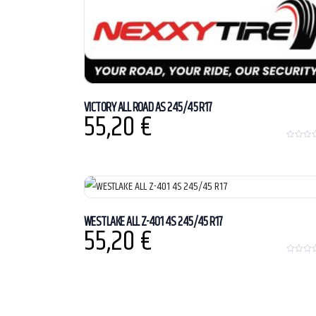
5
VICTORY ALL ROAD AS 245/45 R17
55,20
€
0
o
u
t
o
f
5
WESTLAKE ALL Z-401 4S 245/45 R17
55,20
€
0
o
u
t
o
f
5