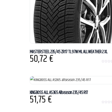
MASTERSTEEL 235/45 ZR17 TL 97W ML ALL WEATHER 2 XL
50,72
€
0
o
u
t
o
f
5
KINGBOSS ALL AS365 Allseason 235/45 R17
51,75
€
0
o
u