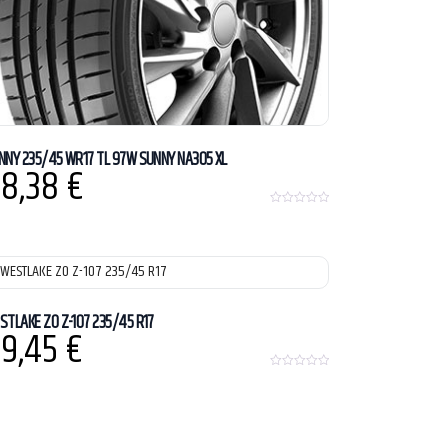
NNY 235/45 WR17 TL 97W SUNNY NA305 XL
8,38
€
0
o
u
t
o
f
5
STLAKE ZO Z-107 235/45 R17
9,45
€
0
o
u
t
o
f
5