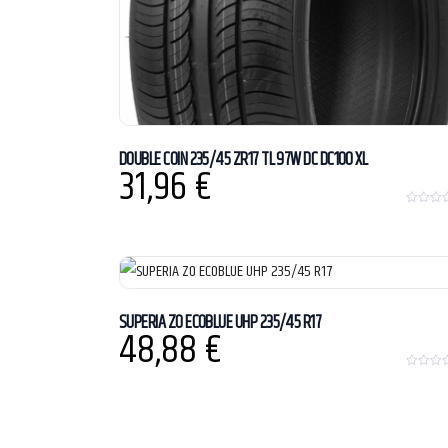
DOUBLE COIN 235/45 ZR17 TL 97W DC DC100 XL
31,96
€
0
o
u
t
o
f
5
SUPERIA ZO ECOBLUE UHP 235/45 R17
48,88
€
0
o
u
t
o
f
5