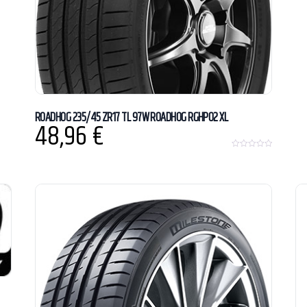
ROADHOG 235/45 ZR17 TL 97W ROADHOG RGHP02 XL
48,96
€
0
o
u
t
o
f
5