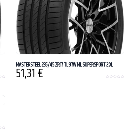
MASTERSTEEL 235/45 ZR17 TL 97W ML SUPERSPORT 2 XL
51,31
€
0
o
u
t
o
f
5