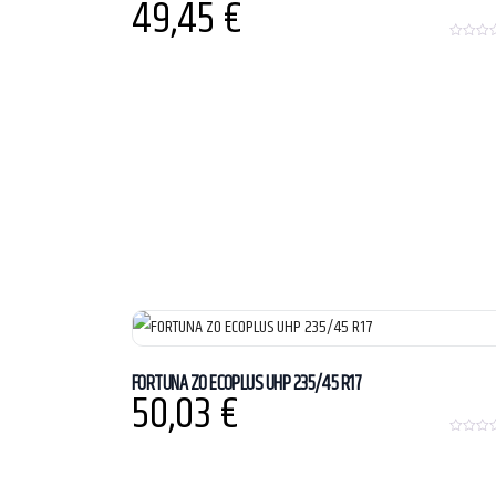
49,45
€
0
o
u
t
o
f
5
FORTUNA ZO ECOPLUS UHP 235/45 R17
50,03
€
0
o
u
t
o