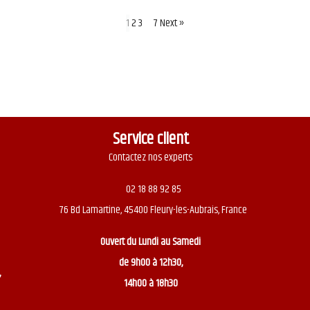
1
2
3
…
7
Next »
Service client
Contactez nos experts
02 18 88 92 85
76 Bd Lamartine, 45400 Fleury-les-Aubrais, France
Ouvert du
Lundi au Samedi
de 9h00 à 12h30,
,
14h00 à 18h30