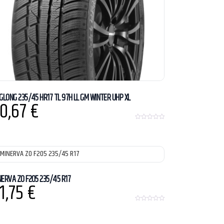
NGLONG 235/45 HR17 TL 97H LL GM WINTER UHP XL
0,67
€
0
o
u
t
o
f
5
NERVA ZO F205 235/45 R17
1,75
€
0
o
u
t