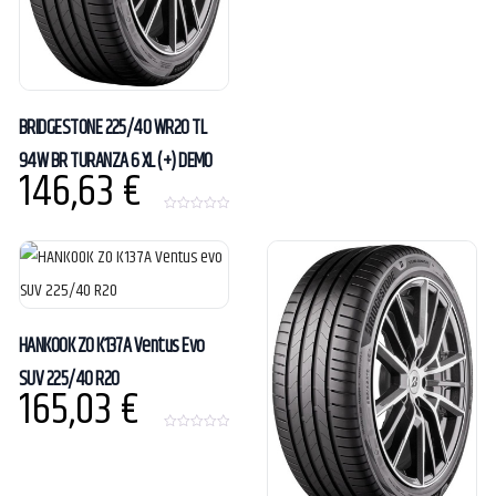
0
o
u
t
o
f
5
BRIDGESTONE 225/40 WR20 TL
94W BR TURANZA 6 XL (+) DEMO
146,63
€
0
o
u
t
o
f
5
HANKOOK ZO K137A Ventus Evo
SUV 225/40 R20
165,03
€
0
o
u
t
o