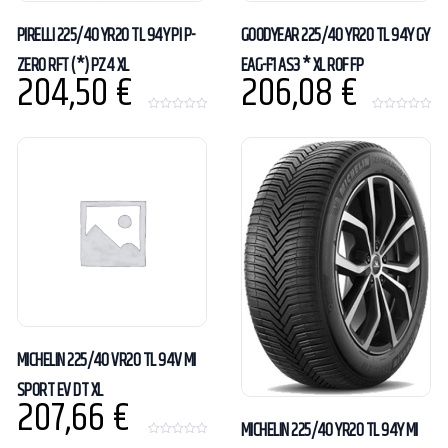
PIRELLI 225/40 YR20 TL 94Y PI P-
GOODYEAR 225/40 YR20 TL 94Y GY
ZERO RFT (*) PZ4 XL
EAG-F1 AS3 * XL ROF FP
204,50
€
206,08
€
0
0
o
o
u
u
t
t
o
o
f
f
5
5
MICHELIN 225/40 VR20 TL 94V MI
SPORT EV DT XL
207,66
€
MICHELIN 225/40 YR20 TL 94Y MI
0