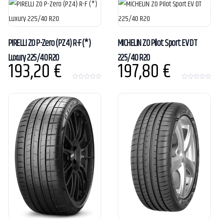
t
o
f
5
PIRELLI ZO P-Zero (PZ4) R-F (*)
MICHELIN ZO Pilot Sport EV DT
Luxury 225/40 R20
225/40 R20
193,20
€
197,80
€
0
0
o
o
u
u
t
t
o
o
f
f
5
5