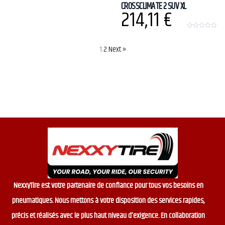
CROSSCLIMATE 2 SUV XL
o
214,11
€
u
t
o
f
0
5
o
u
1
2
Next »
t
o
f
5
NexxyTire est votre partenaire de confiance pour tous vos besoins en
pneumatiques. Nous mettons à votre disposition des services rapides,
précis et réalisés avec le plus haut niveau d’exigence. En collaboration