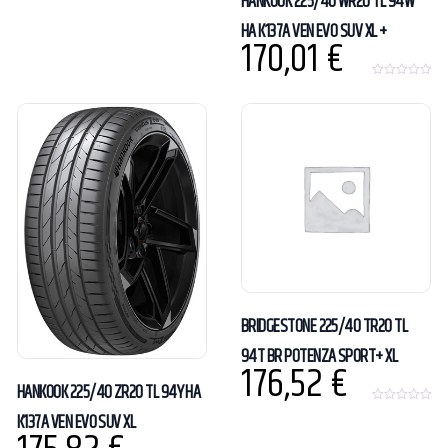
HANKOOK 225/40 WR20 TL 94W
HA K137A VEN EVO SUV XL +
170,01
€
0
o
u
t
o
f
5
BRIDGESTONE 225/40 TR20 TL
94T BR POTENZA SPORT+ XL
176,52
€
HANKOOK 225/40 ZR20 TL 94Y HA
0
K137A VEN EVO SUV XL
o
u
t