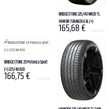
f
5
BRIDGESTONE 225/40 WR20 TL
94W BR TURANZA 6 XL (+)
165,68
€
0
o
u
t
o
f
5
BRIDGESTONE ZO Potenza Sport
(+) 225/40 R20
166,75
€
0
o
u
t
o
f
5