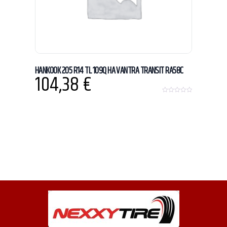
HANKOOK 205 R14 TL 109Q HA VANTRA TRANSIT RA58C
104,38
€
0
o
u
t
o
f
5