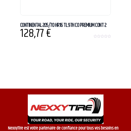
CONTINENTAL 205/70 HR16 TL 97H CO PREMIUM CONT 2
128,77
€
0
o
u
t
o
f
5
NexxyTire est votre partenaire de confiance pour tous vos besoins en