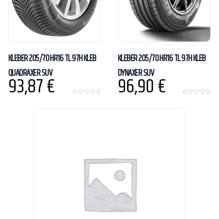
KLEBER 205/70 HR16 TL 97H KLEB
KLEBER 205/70 HR16 TL 97H KLEB
QUADRAXER SUV
DYNAXER SUV
93,87
€
96,90
€
0
0
o
o
u
u
t
t
o
o
f
f
5
5