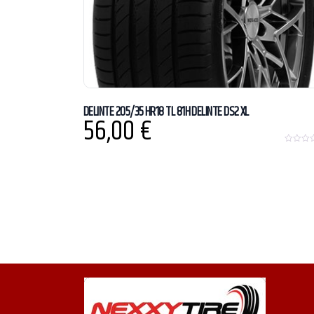
DELINTE 205/35 HR18 TL 81H DELINTE DS2 XL
56,00
€
0
o
u
t
o
f
5