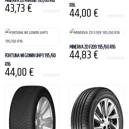
MINERVA ZO Avenue 195/60 R16
43,73
€
R16
44,00
€
0
o
0
u
o
t
u
o
t
f
o
5
f
5
MINERVA ZO F209 195/60 R16
44,83
€
FORTUNA WI GOWIN UHP3 195/60
R16
0
44,00
€
o
u
t
o
0
f
o
5
u
t
o
f
5