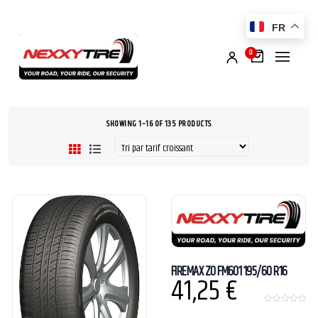
FR
0
SHOWING 1–16 OF 135 PRODUCTS
FIREMAX ZO FM601 195/60 R16
41,25
€
0