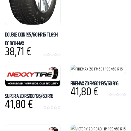
o
u
t
o
f
5
DOUBLE COIN 195/60 HR16 TL 89H
DC DCO-MAX
38,71
€
0
o
u
t
o
f
5
FIREMAX ZO FM601 195/60 R16
41,80
€
SUPERIA ZO RS100 195/60 R16
41,80
€
0
o
u
t
0
o
o
f
u
5
t
o
f