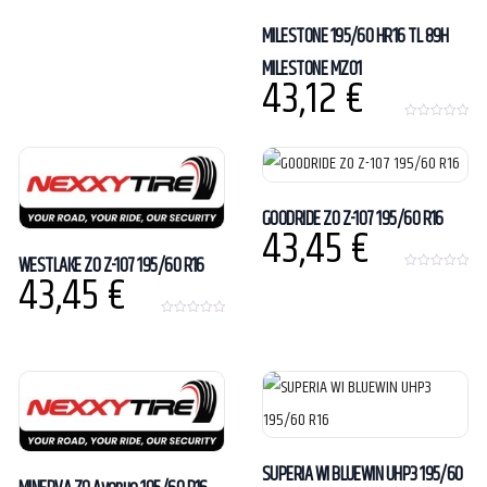
MILESTONE 195/60 HR16 TL 89H
MILESTONE MZ01
43,12
€
0
o
u
t
o
f
5
GOODRIDE ZO Z-107 195/60 R16
43,45
€
WESTLAKE ZO Z-107 195/60 R16
43,45
€
0
o
u
t
0
o
o
f
u
5
t
o
f
5
SUPERIA WI BLUEWIN UHP3 195/60