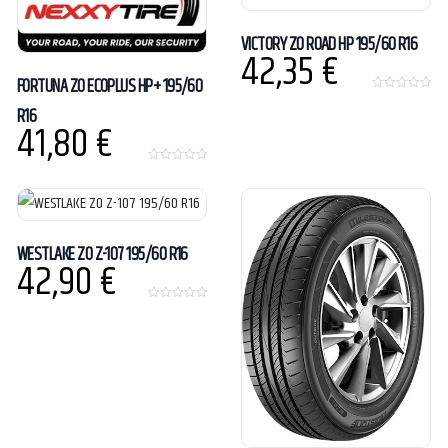
5
VICTORY ZO ROAD HP 195/60 R16
42,35
€
FORTUNA ZO ECOPLUS HP+ 195/60
0
R16
o
41,80
€
u
t
o
f
5
0
o
u
t
o
f
5
WESTLAKE ZO Z-107 195/60 R16
42,90
€
0
o
u
t
o
f
5