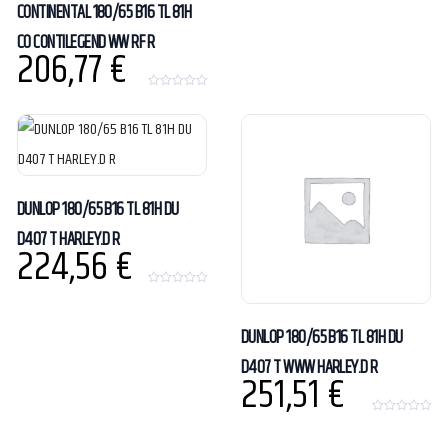
CONTINENTAL 180/65 B16 TL 81H
CO CONTILEGEND WW RF R
206,77
€
0
o
u
t
o
f
5
DUNLOP 180/65 B16 TL 81H DU
D407 T HARLEY.D R
224,56
€
0
o
u
t
DUNLOP 180/65 B16 TL 81H DU
o
f
D407 T WWW HARLEY.D R
5
251,51
€
0
o
u