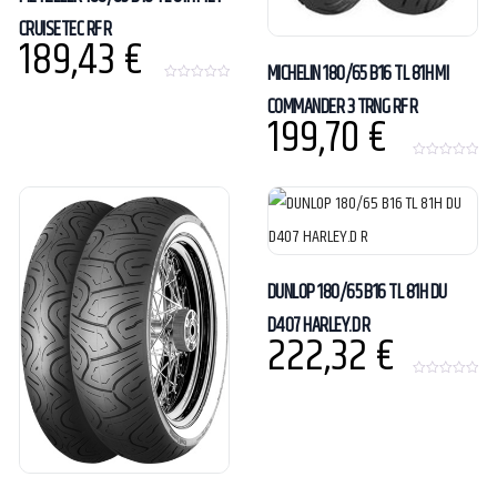
CRUISETEC RF R
189,43
€
MICHELIN 180/65 B16 TL 81H MI
0
COMMANDER 3 TRNG RF R
o
199,70
€
u
t
o
f
0
5
o
u
t
o
f
5
DUNLOP 180/65 B16 TL 81H DU
D407 HARLEY.D R
222,32
€
0
o
u
t
o
f
5