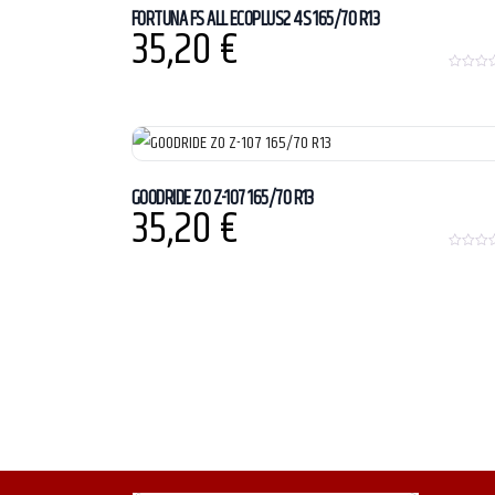
FORTUNA FS ALL ECOPLUS2 4S 165/70 R13
35,20
€
0
o
u
t
o
f
5
GOODRIDE ZO Z-107 165/70 R13
35,20
€
0
o
u
t
o
f
5