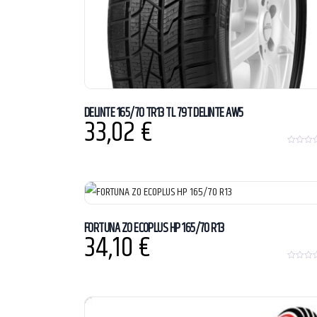
DELINTE 165/70 TR13 TL 79T DELINTE AW5
33,02
€
0
o
u
t
o
f
5
FORTUNA ZO ECOPLUS HP 165/70 R13
34,10
€
0
o
u
t
o
f
5