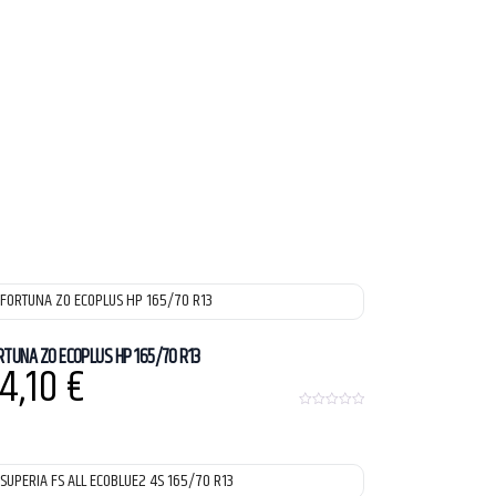
RTUNA ZO ECOPLUS HP 165/70 R13
4,10
€
0
o
u
t
o
f
5