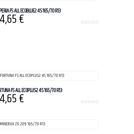
PERIA FS ALL ECOBLUE2 4S 165/70 R13
4,65
€
0
o
u
t
o
f
5
RTUNA FS ALL ECOPLUS2 4S 165/70 R13
4,65
€
0
o
u
t
o
f
5