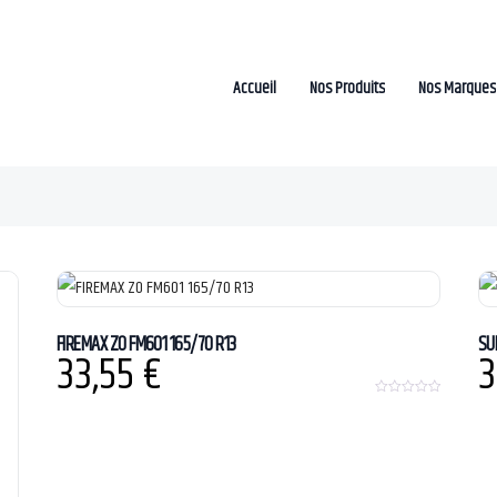
Accueil
Nos Produits
Nos Marques
FIREMAX ZO FM601 165/70 R13
SU
33,55
€
3
0
o
u
t
o
f
5