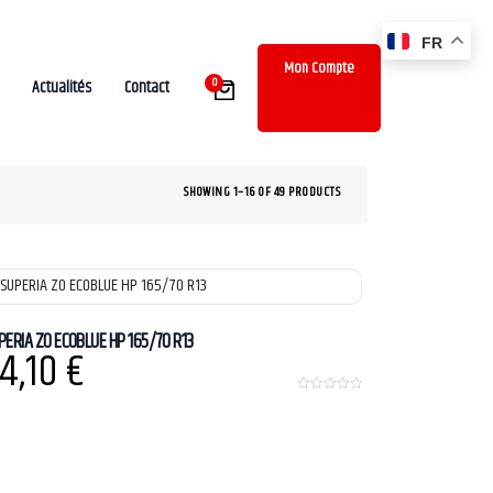
FR
Mon Compte
0
Actualités
Contact
SHOWING 1–16 OF 49 PRODUCTS
PERIA ZO ECOBLUE HP 165/70 R13
4,10
€
0
o
u
t
o
f
5