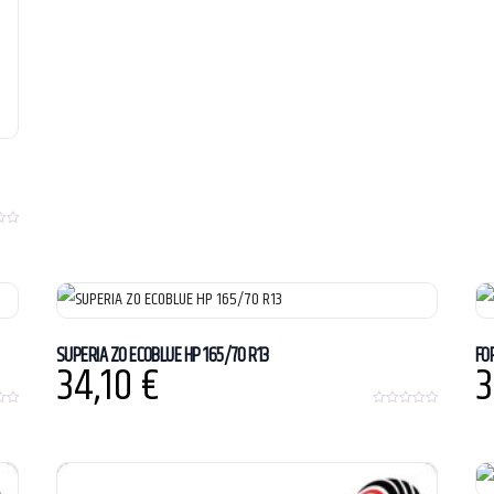
SUPERIA ZO ECOBLUE HP 165/70 R13
FO
34,10
€
3
0
o
u
t
o
f
5