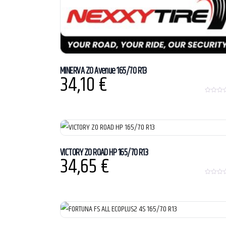
MINERVA ZO Avenue 165/70 R13
34,10
€
0
o
u
t
o
f
5
VICTORY ZO ROAD HP 165/70 R13
34,65
€
0
o
u
t
o
f
5