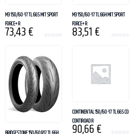
M3 150/60 -17 TL 66S MIT SPORT
M3 150/60 -17 TL 66H MIT SPORT
FORCE+ R
FORCE+ R
73,43
€
83,51
€
0
0
o
o
u
u
t
t
o
o
f
f
5
5
CONTINENTAL 150/60 -17 TL 66S CO
CONTIROAD R
90,66
€
BRIDGESTONE 150/60 R17 TL 66H