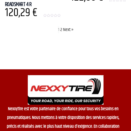
ROADSMART 4 R
0
120,29
€
o
u
t
o
0
f
o
5
u
1
2
Next »
t
o
f
5
NexxyTire est votre partenaire de confiance pour tous vos besoins en
pneumatiques. Nous mettons à votre disposition des services rapides,
précis et réalisés avec le plus haut niveau d’exigence. En collaboration