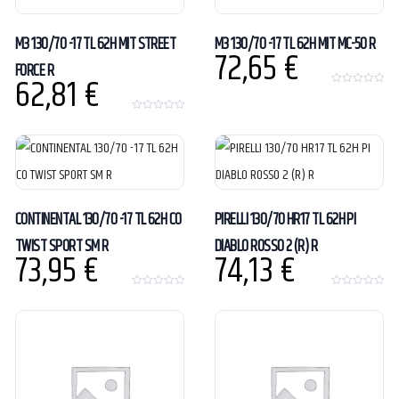
M3 130/70 -17 TL 62H MIT STREET
M3 130/70 -17 TL 62H MIT MC-50 R
72,65
€
FORCE R
62,81
€
0
o
u
0
t
o
o
u
f
t
5
o
f
5
CONTINENTAL 130/70 -17 TL 62H CO
PIRELLI 130/70 HR17 TL 62H PI
TWIST SPORT SM R
DIABLO ROSSO 2 (R) R
73,95
€
74,13
€
0
0
o
o
u
u
t
t
o
o
f
f
5
5