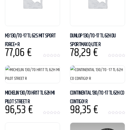
M3 130/70 -17 TL 62S MIT SPORT
DUNLOP 130/70 -17 TL 62H DU
FORCE+ R
SPORTMAX Q-LITE R
77,06
€
78,29
€
0
0
o
o
u
u
t
t
o
o
f
f
5
5
MICHELIN 130/70 HR17 TL 62H MI
CONTINENTAL 130/70 -17 TL 62H CO
PILOT STREET R
CONTIGO! R
96,53
€
98,35
€
0
0
o
o
u
u
t
t