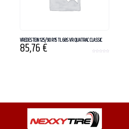
VREDESTEIN 125/90 R15 TL 68S VR QUATRAC CLASSIC
85,76
€
0
o
u
t
o
f
5