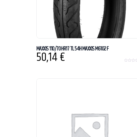
MAXXIS 110/70 HR17 TL 54H MAXXIS M6102 F
50,14
€
0
o
u
t
o
f
5