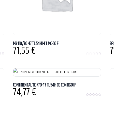
M3 110/70 -17 TL 54H MIT MC-50 F
BR
71,55
€
7
0
o
u
t
o
f
5
CONTINENTAL 110/70 -17 TL 54H CO CONTIGO! F
74,77
€
0
o
u
t
o
f