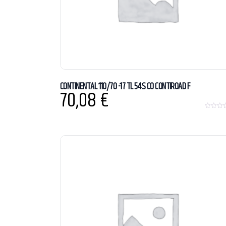
CONTINENTAL 110/70 -17 TL 54S CO CONTIROAD F
70,08
€
0
o
u
t
o
f
5