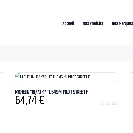
Accueil
Nos Produits
Nos Marques
MICHELIN 110/70 -17 TL 54S MI PILOT STREET F
64,74
€
0
o
u
t
o
f
5