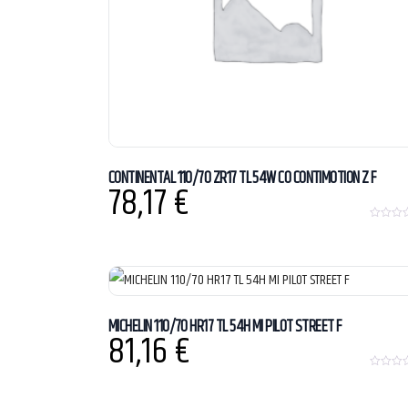
CONTINENTAL 110/70 ZR17 TL 54W CO CONTIMOTION Z F
78,17
€
0
o
u
t
o
f
5
MICHELIN 110/70 HR17 TL 54H MI PILOT STREET F
81,16
€
0
o
u
t