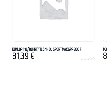
DUNLOP 110/70 HR17 TL 54H DU SPORTMAX GPR-300 F
M3
81,39
€
8
0
o
u
t
o
f
5