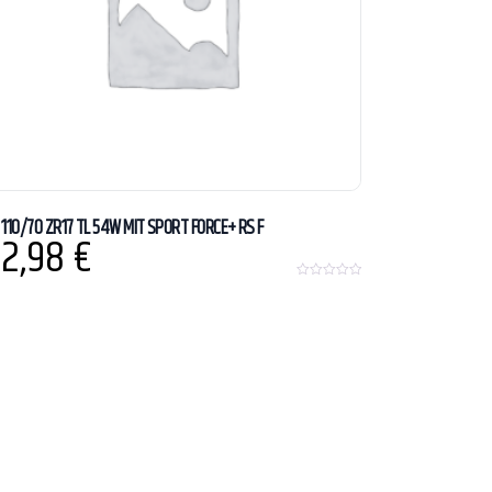
 110/70 ZR17 TL 54W MIT SPORT FORCE+ RS F
2,98
€
0
o
u
t
o
f
5