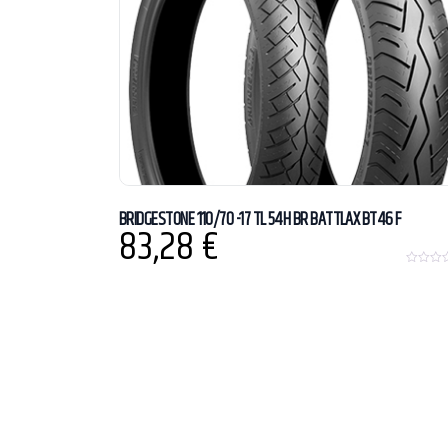
BRIDGESTONE 110/70 -17 TL 54H BR BATTLAX BT46 F
83,28
€
0
o
u
t
o
f
5