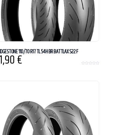
IDGESTONE 110/70 R17 TL 54H BR BATTLAX S22 F
1,90
€
0
o
u
t
o
f
5