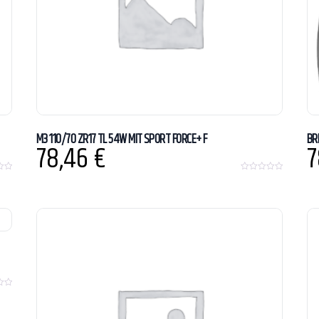
M3 110/70 ZR17 TL 54W MIT SPORT FORCE+ F
BR
78,46
€
7
0
o
u
t
o
f
5