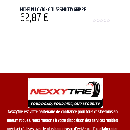
MICHELIN 110/70 -16 TL 52S MI CITY GRIP 2 F
62,87
€
0
o
u
t
o
f
5
NexxyTire est votre partenaire de confiance pour tous vos besoins en
pneumatiques. Nous mettons à votre disposition des services rapides,
précis et réalisés avec le plus haut niveau d’exigence. En collaboration