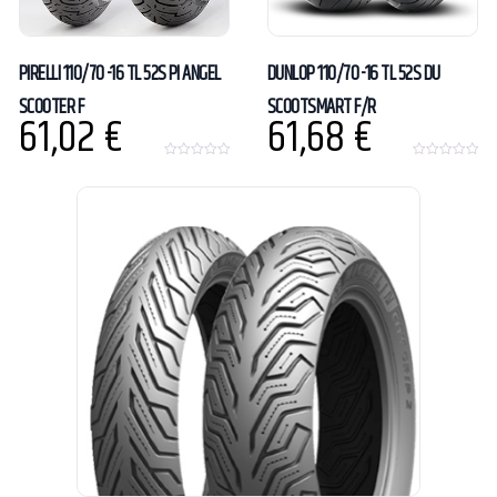
PIRELLI 110/70 -16 TL 52S PI ANGEL
DUNLOP 110/70 -16 TL 52S DU
SCOOTER F
SCOOTSMART F/R
61,02
€
61,68
€
0
0
o
o
u
u
t
t
o
o
f
f
5
5