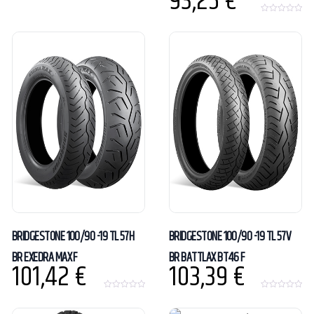
93,25
€
o
f
0
5
o
u
t
o
f
5
BRIDGESTONE 100/90 -19 TL 57H
BRIDGESTONE 100/90 -19 TL 57V
BR EXEDRA MAX F
BR BATTLAX BT46 F
101,42
€
103,39
€
0
0
o
o
u
u