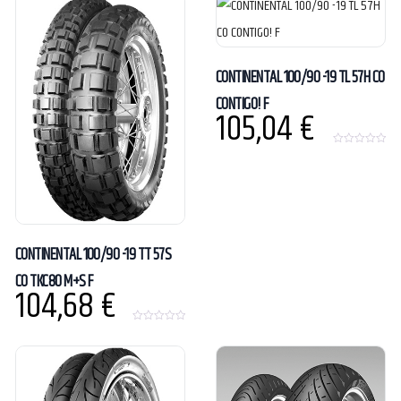
t
t
o
o
f
f
5
5
CONTINENTAL 100/90 -19 TL 57H CO
CONTIGO! F
105,04
€
0
o
u
t
o
f
5
CONTINENTAL 100/90 -19 TT 57S
CO TKC80 M+S F
104,68
€
0
o
u
t
o
f
5