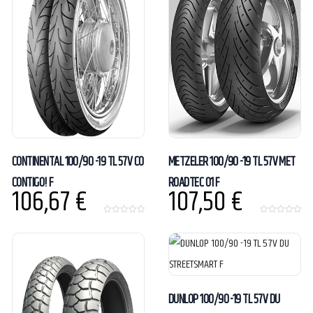
CONTINENTAL 100/90 -19 TL 57V CO
METZELER 100/90 -19 TL 57V MET
CONTIGO! F
ROADTEC 01 F
106,67
€
107,50
€
0
0
o
o
u
u
t
t
o
o
f
f
5
5
DUNLOP 100/90 -19 TL 57V DU