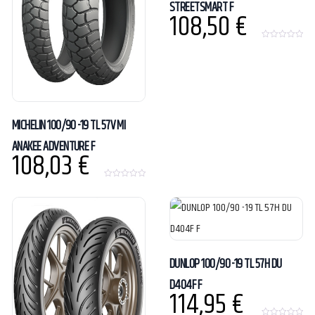
STREETSMART F
108,50
€
0
o
u
t
o
f
5
MICHELIN 100/90 -19 TL 57V MI
ANAKEE ADVENTURE F
108,03
€
0
o
u
t
o
f
5
DUNLOP 100/90 -19 TL 57H DU
D404F F
114,95
€