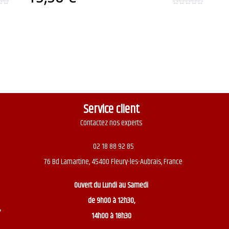
0
o
u
t
o
f
5
Service client
Contactez nos experts
02 18 88 92 85
76 Bd Lamartine, 45400 Fleury-les-Aubrais, France
Ouvert du
Lundi au Samedi
de 9h00 à 12h30,
,
14h00 à 18h30