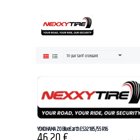
YOKOHAMA ZO BlueEarth ES32 185/55 R16
46,20
€