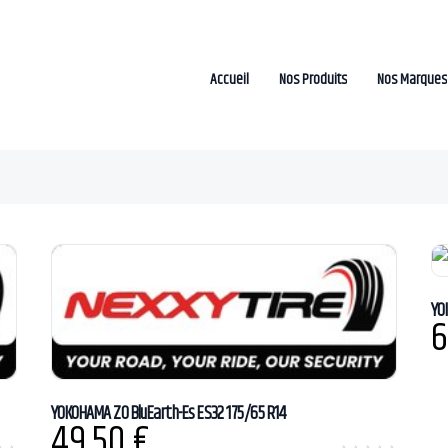
Accueil
Nos Produits
Nos Marques
YO
6
YOKOHAMA ZO BluEarth-Es ES32 175/65 R14
49,50
€