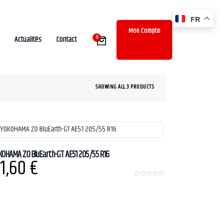
FR
Mon Compte
0
Actualités
Contact
SHOWING ALL 3 PRODUCTS
KOHAMA ZO BluEarth-GT AE51 205/55 R16
1,60
€
0
o
u
t
o
f
5