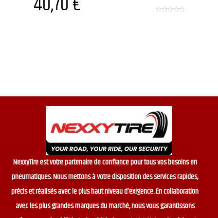
40,70
€
0
o
u
t
o
f
5
NexxyTire est votre partenaire de confiance pour tous vos besoins en
pneumatiques. Nous mettons à votre disposition des services rapides,
précis et réalisés avec le plus haut niveau d’exigence. En collaboration
avec les plus grandes marques du marché, nous vous garantissons