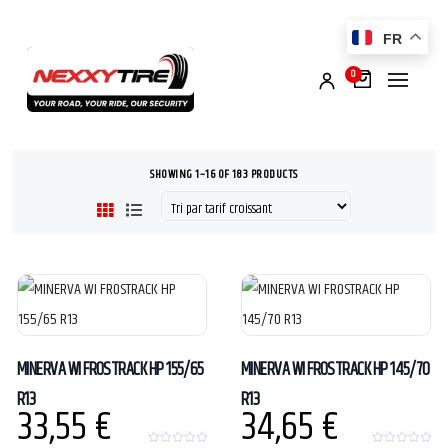
FR
0
SHOWING 1–16 OF 183 PRODUCTS
MINERVA WI FROSTRACK HP 155/65
MINERVA WI FROSTRACK HP 145/70
R13
R13
33,55
€
34,65
€