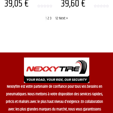
39,05
€
39,60
€
0
0
o
o
u
u
1
2
3
…
12
Next »
t
t
o
o
f
f
5
5
NexxyTire est votre partenaire de confiance pour tous vos besoins en
pneumatiques. Nous mettons à votre disposition des services rapides,
précis et réalisés avec le plus haut niveau d’exigence. En collaboration
avec les plus grandes marques du marché, nous vous garantissons