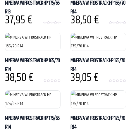
MINERVA WI FROSTRACK HP 175/65
MINERVA WI FROSTRACK HP 165/70
R13
R14
37,95
€
38,50
€
0
0
o
o
u
u
t
t
o
o
f
f
5
5
MINERVA WI FROSTRACK HP 165/70
MINERVA WI FROSTRACK HP 175/70
R14
R14
38,50
€
39,05
€
0
0
o
o
u
u
t
t
o
o
f
f
5
5
MINERVA WI FROSTRACK HP 175/65
MINERVA WI FROSTRACK HP 175/70
R14
R14