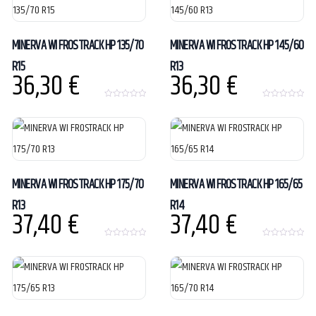
f
f
5
5
MINERVA WI FROSTRACK HP 135/70
MINERVA WI FROSTRACK HP 145/60
R15
R13
36,30
€
36,30
€
0
0
o
o
u
u
t
t
o
o
f
f
5
5
MINERVA WI FROSTRACK HP 175/70
MINERVA WI FROSTRACK HP 165/65
R13
R14
37,40
€
37,40
€
0
0
o
o
u
u
t
t
o
o
f
f
5
5