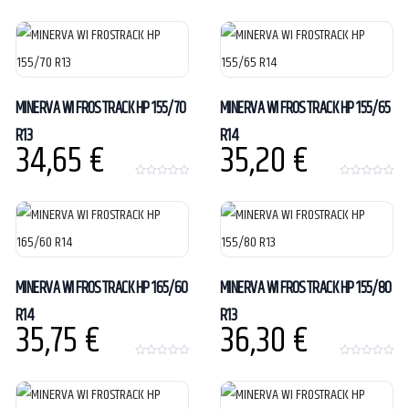
0
0
o
o
u
u
t
t
o
o
f
f
5
5
MINERVA WI FROSTRACK HP 155/70
MINERVA WI FROSTRACK HP 155/65
R13
R14
34,65
€
35,20
€
0
0
o
o
u
u
t
t
o
o
f
f
5
5
MINERVA WI FROSTRACK HP 165/60
MINERVA WI FROSTRACK HP 155/80
R14
R13
35,75
€
36,30
€
0
0
o
o
u
u
t
t
o
o