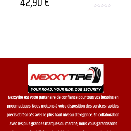
42,90
€
0
o
u
t
o
f
5
NexxyTire est votre partenaire de confiance pour tous vos besoins en
pneumatiques. Nous mettons à votre disposition des services rapides,
précis et réalisés avec le plus haut niveau d’exigence. En collaboration
avec les plus grandes marques du marché, nous vous garantissons