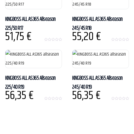
f
f
5
5
KINGBOSS ALL AS365 Allseason
KINGBOSS ALL AS365 Allseason
225/50 R17
245/45 R18
51,75
€
55,20
€
0
0
o
o
u
u
t
t
o
o
f
f
5
5
KINGBOSS ALL AS365 Allseason
KINGBOSS ALL AS365 Allseason
225/40 R19
245/40 R19
56,35
€
56,35
€
0
0
o
o
u
u
t
t
o
o
f
f
5
5