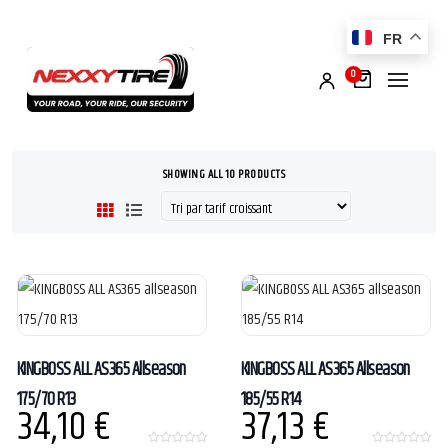
FR
0
SHOWING ALL 10 PRODUCTS
KINGBOSS ALL AS365 Allseason
KINGBOSS ALL AS365 Allseason
175/70 R13
185/55 R14
34,10
€
37,13
€