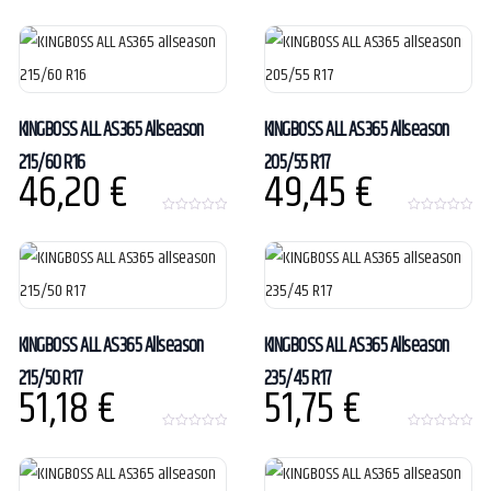
0
0
o
o
u
u
t
t
o
o
f
f
5
5
KINGBOSS ALL AS365 Allseason
KINGBOSS ALL AS365 Allseason
215/60 R16
205/55 R17
46,20
€
49,45
€
0
0
o
o
u
u
t
t
o
o
f
f
5
5
KINGBOSS ALL AS365 Allseason
KINGBOSS ALL AS365 Allseason
215/50 R17
235/45 R17
51,18
€
51,75
€
0
0
o
o
u
u
t
t
o
o