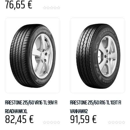
76,65
€
t
o
f
0
5
o
u
t
o
f
5
FIRESTONE 215/60 VR16 TL 99V FI
FIRESTONE 215/60 R16 TL 103T FI
ROADHAWK XL
VANHAWK2
82,45
€
91,59
€
0
0