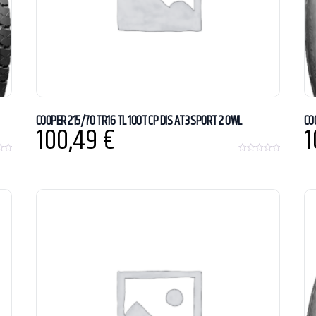
COOPER 215/70 TR16 TL 100T CP DIS AT3 SPORT 2 OWL
CO
100,49
€
1
0
o
u
t
o
f
5