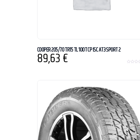
COOPER 205/70 TR15 TL 100T CP ISC AT3 SPORT 2
89,63
€
0
o
u
t
o
f
5