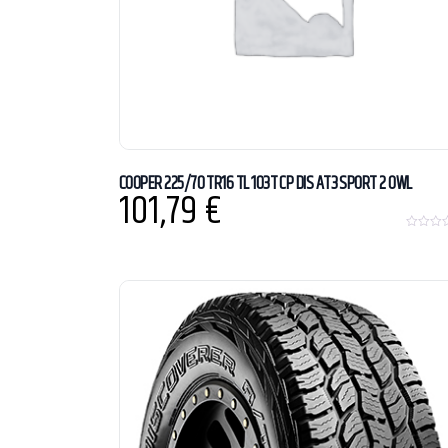
COOPER 225/70 TR16 TL 103T CP DIS AT3 SPORT 2 OWL
101,79
€
0
o
u
t
o
f
5