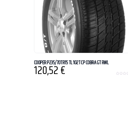
COOPER P235/70TR15 TL 102T CP COBRA GT RWL
120,52
€
0
o
u
t
o
f
5