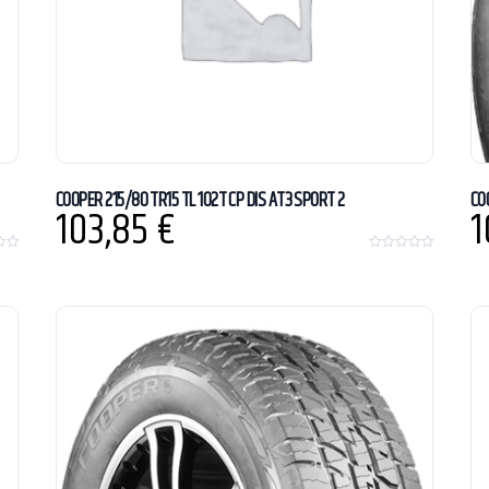
COOPER 215/80 TR15 TL 102T CP DIS AT3 SPORT 2
CO
103,85
€
1
0
o
u
t
o
f
5