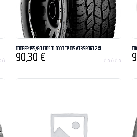
COOPER 195/80 TR15 TL 100T CP DIS AT3 SPORT 2 XL
CO
90,30
€
9
0
o
u
t
o
f
5