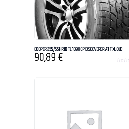
COOPER 255/55 HR18 TL 109H CP DISCOVERER ATT XL OLD
90,89
€
0
o
u
t
o
f
5