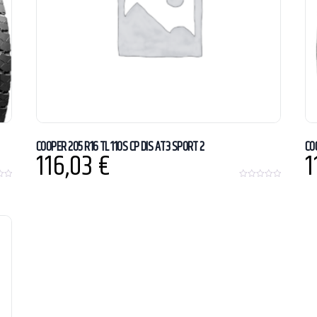
COOPER 205 R16 TL 110S CP DIS AT3 SPORT 2
CO
116,03
€
1
0
o
u
t
o
f
5