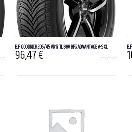
B.F. GOODRICH 205/45 VR17 TL 88V BFG ADVANTAGE A-S XL
B.F
96,47
€
1
0
o
u
t
o
f
5