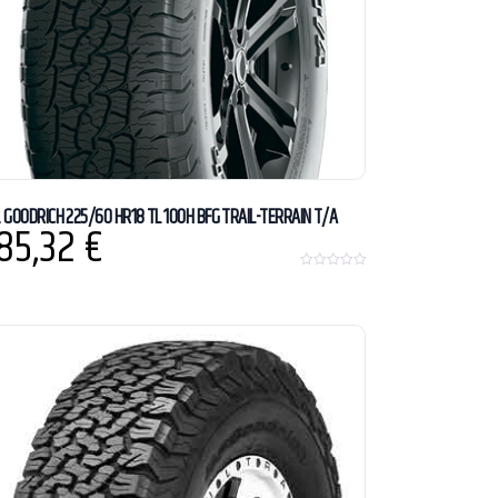
F. GOODRICH 225/60 HR18 TL 100H BFG TRAIL-TERRAIN T/A
85,32
€
0
o
u
t
o
f
5