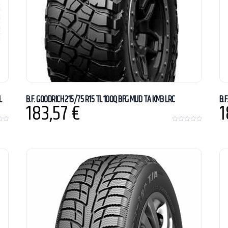
L
B.F. GOODRICH 215/75 R15 TL 100Q BFG MUD TA KM3 LRC
B.
183,57
€
1
0
o
u
t
o
f
5