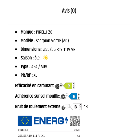
Avis (0)
Marque :
PIRELLI ZO
Modèle :
Scorpion Verde (AO)
Dimensions :
255/55 R19 111V VR
Saison :
Été
Type :
4×4 / SUV
PR/RF :
XL
Efficacité en carburant:
Adhérence sur sol mouillé:
Bruit de roulement externe:
dB