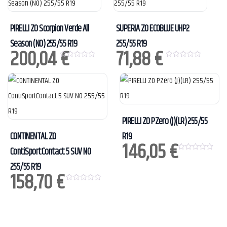
PIRELLI ZO Scorpion Verde All
SUPERIA ZO ECOBLUE UHP2
Season (N0) 255/55 R19
255/55 R19
200,04
€
71,88
€
0
0
o
o
u
u
t
t
o
o
f
f
5
5
PIRELLI ZO PZero (J)(LR) 255/55
CONTINENTAL ZO
R19
146,05
€
ContiSportContact 5 SUV N0
0
o
255/55 R19
u
158,70
€
t
o
0
f
o
5
u
t
o
f
5