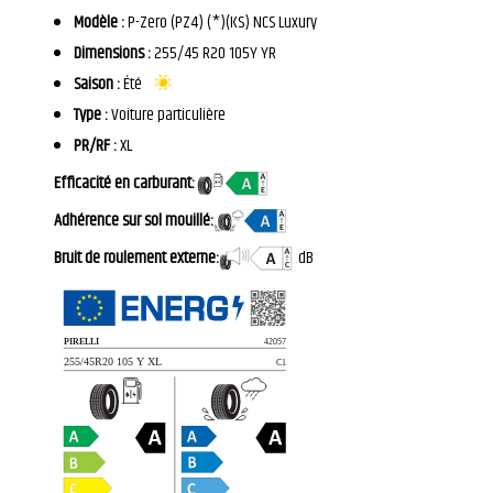
Modèle :
P-Zero (PZ4) (*)(KS) NCS Luxury
Dimensions :
255/45 R20 105Y YR
Saison :
Été
Type :
Voiture particulière
PR/RF :
XL
Efficacité en carburant:
Adhérence sur sol mouillé:
Bruit de roulement externe:
dB