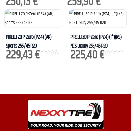
250,13
€
259,90
€
0
0
o
o
u
u
t
t
o
o
f
f
5
5
PIRELLI ZO P-Zero (PZ4) (AR)
PIRELLI ZO P-Zero (PZ4) (I*)(KS)
Sports 255/45 R20
NCS Luxury 255/45 R20
229,43
€
225,40
€
0
0
o
o
u
u
t
t
o
o
f
f
5
5