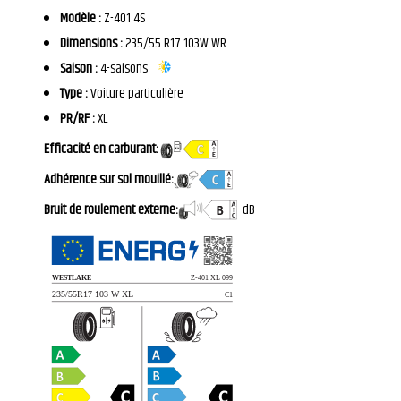
Modèle :
Z-401 4S
Dimensions :
235/55 R17 103W WR
Saison :
4-saisons
Type :
Voiture particulière
PR/RF :
XL
Efficacité en carburant:
Adhérence sur sol mouillé:
Bruit de roulement externe:
dB