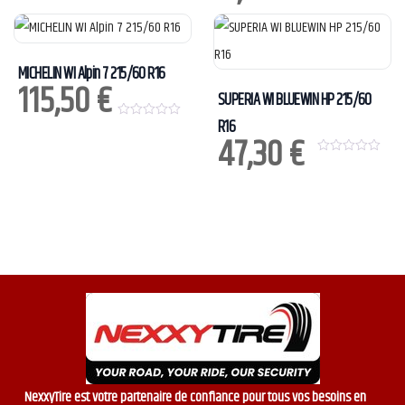
o
u
u
t
t
o
o
f
f
5
5
MICHELIN WI Alpin 7 215/60 R16
115,50
€
SUPERIA WI BLUEWIN HP 215/60
R16
0
47,30
€
o
u
t
0
o
o
f
u
5
t
o
f
5
NexxyTire est votre partenaire de confiance pour tous vos besoins en