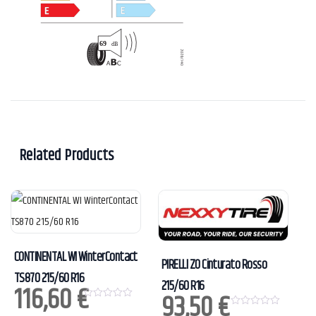
Related Products
CONTINENTAL WI WinterContact
PIRELLI ZO Cinturato Rosso
TS870 215/60 R16
215/60 R16
116,60
€
93,50
€
0
0
o