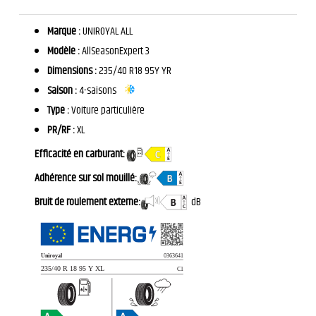
Marque :
UNIROYAL ALL
Modèle :
AllSeasonExpert 3
Dimensions :
235/40 R18 95Y YR
Saison :
4-saisons
Type :
Voiture particulière
PR/RF :
XL
Efficacité en carburant:
Adhérence sur sol mouillé:
Bruit de roulement externe:
dB