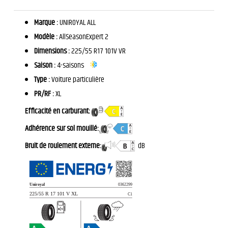
Marque :
UNIROYAL ALL
Modèle :
AllSeasonExpert 2
Dimensions :
225/55 R17 101V VR
Saison :
4-saisons
Type :
Voiture particulière
PR/RF :
XL
Efficacité en carburant:
Adhérence sur sol mouillé:
Bruit de roulement externe:
dB