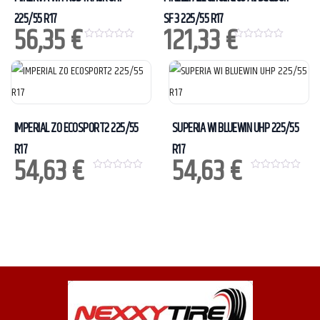
225/55 R17
SF 3 225/55 R17
56,35
€
121,33
€
0
0
o
o
u
u
t
t
o
o
f
f
5
5
IMPERIAL ZO ECOSPORT2 225/55
SUPERIA WI BLUEWIN UHP 225/55
R17
R17
54,63
€
54,63
€
0
0
o
o
u
u
t
t
o
o
f
f
5
5